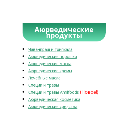
Аюрведические
продукты
Чаванпраш и трипхала
Аюрведические порошки
Аюрведические масла
Аюрведические кремы
Лечебные масла
Специи и травы
(Новое!)
Специи и травы Amilfoods
Аюрведическая косметика
Аюрведические средства