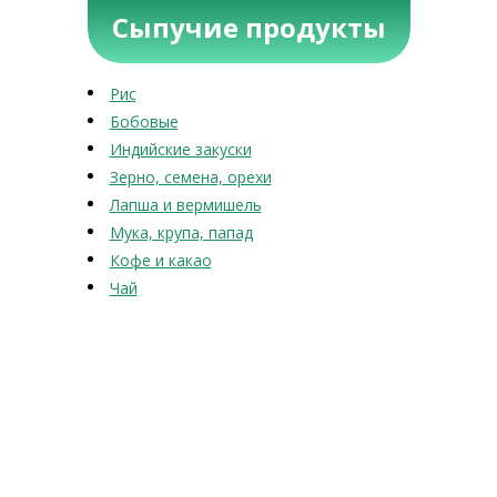
Сыпучие продукты
Рис
Бобовые
Индийские закуски
Зерно, семена, орехи
Лапша и вермишель
Мука, крупа, папад
Кофе и какао
Чай