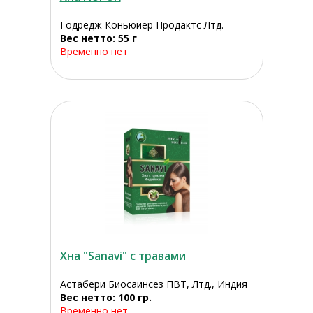
Годредж Коньюиер Продактс Лтд.
Вес нетто: 55 г
Временно нет
Хна "Sanavi" с травами
Астабери Биосаинсез ПВТ, Лтд., Индия
Вес нетто: 100 гр.
Временно нет