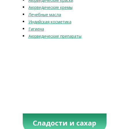
Аюрведические краски
Аюрведические кремы
Лечебные масла
Индийская косметика
Гигиена
Аюрведические препараты
Сладости и сахар