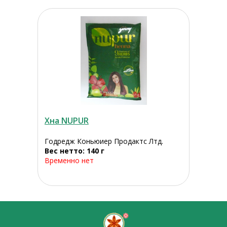
Хна NUPUR
Годредж Коньюиер Продактс Лтд.
Вес нетто: 140 г
Временно нет