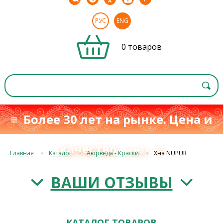
РУС
ENG
0 товаров
≡ Более 30 лет на рынке. Цена и
качество
≡
с 1993 г.
Главная
Каталог
Аюрведа - Краски
Хна NUPUR
ВАШИ ОТЗЫВЫ
КАТАЛОГ ТОВАРОВ