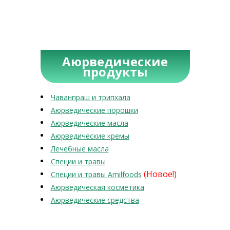
Аюрведические
продукты
Чаванпраш и трипхала
Аюрведические порошки
Аюрведические масла
Аюрведические кремы
Лечебные масла
Специи и травы
(Новое!)
Специи и травы Amilfoods
Аюрведическая косметика
Аюрведические средства