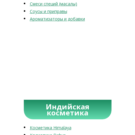
Смеси специй (масалы)
Соусы и приправы
Ароматизаторы и добавки
Индийская
косметика
Косметика Himalaya