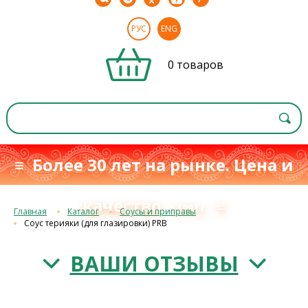
РУС
ENG
0 товаров
≡ Более 30 лет на рынке. Цена и
качество
≡
с 1993 г.
Главная
Каталог
Соусы и приправы
Соус терияки (для глазировки) PRB
ВАШИ ОТЗЫВЫ