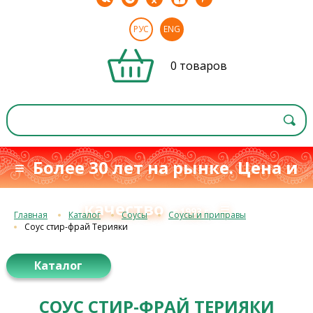
РУС
ENG
0 товаров
≡ Более 30 лет на рынке. Цена и
качество
≡
с 1993 г.
Главная
Каталог
Соусы
Соусы и приправы
Соус стир-фрай Терияки
Каталог
СОУС СТИР-ФРАЙ ТЕРИЯКИ