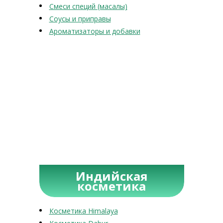
Смеси специй (масалы)
Соусы и приправы
Ароматизаторы и добавки
Индийская
косметика
Косметика Himalaya