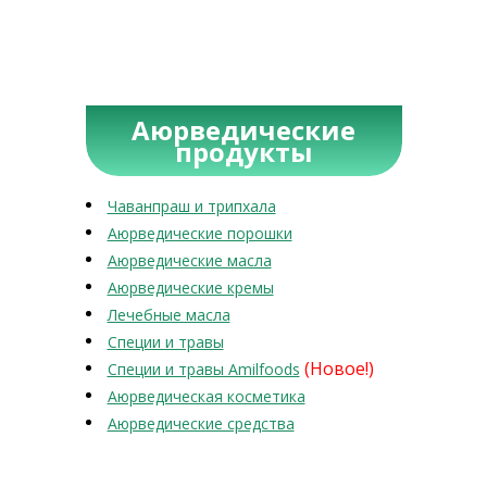
Аюрведические
продукты
Чаванпраш и трипхала
Аюрведические порошки
Аюрведические масла
Аюрведические кремы
Лечебные масла
Специи и травы
(Новое!)
Специи и травы Amilfoods
Аюрведическая косметика
Аюрведические средства