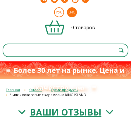
РУС
ENG
0 товаров
≡ Более 30 лет на рынке. Цена и
качество
≡
с 1993 г.
Главная
Каталог
Сухие продукты
Чипсы кокосовые с карамелью KING ISLAND
ВАШИ ОТЗЫВЫ