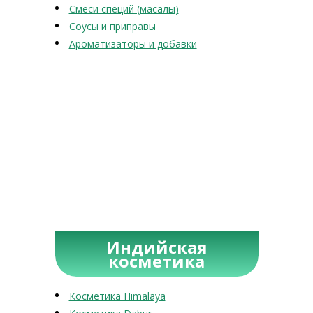
Смеси специй (масалы)
Соусы и приправы
Ароматизаторы и добавки
Индийская
косметика
Косметика Himalaya