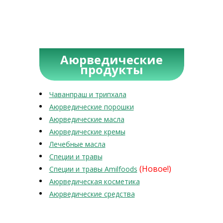
Аюрведические
продукты
Чаванпраш и трипхала
Аюрведические порошки
Аюрведические масла
Аюрведические кремы
Лечебные масла
Специи и травы
(Новое!)
Специи и травы Amilfoods
Аюрведическая косметика
Аюрведические средства