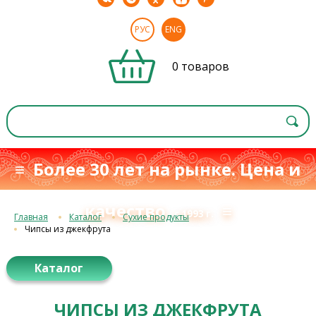
РУС
ENG
0 товаров
≡ Более 30 лет на рынке. Цена и
качество
≡
с 1993 г.
Главная
Каталог
Сухие продукты
Чипсы из джекфрута
Каталог
ЧИПСЫ ИЗ ДЖЕКФРУТА