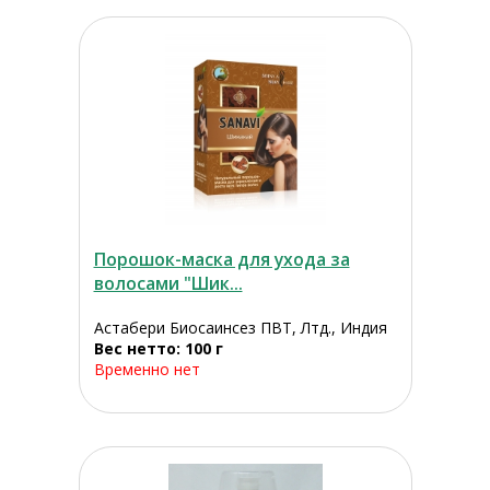
Порошок-маска для ухода за
волосами "Шик...
Астабери Биосаинсез ПВТ, Лтд., Индия
Вес нетто: 100 г
Временно нет