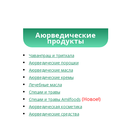
Аюрведические
продукты
Чаванпраш и трипхала
Аюрведические порошки
Аюрведические масла
Аюрведические кремы
Лечебные масла
Специи и травы
(Новое!)
Специи и травы Amilfoods
Аюрведическая косметика
Аюрведические средства