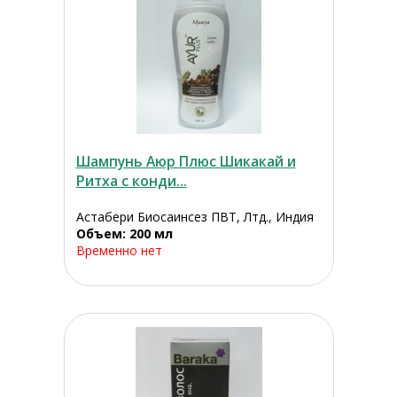
Шампунь Аюр Плюс Шикакай и
Ритха с конди...
Астабери Биосаинсез ПВТ, Лтд., Индия
Объем: 200 мл
Временно нет