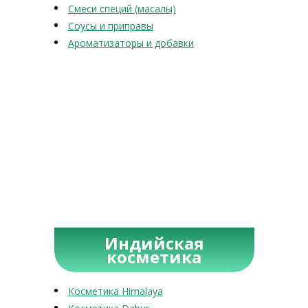
Смеси специй (масалы)
Соусы и приправы
Ароматизаторы и добавки
Индийская
косметика
Косметика Himalaya