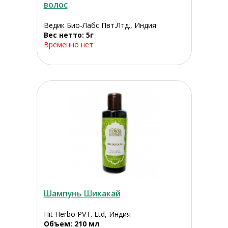
волос
Ведик Био-Лабс Пвт.Лтд., Индия
Вес нетто: 5г
Временно нет
Шампунь Шикакай
Hit Herbo PVT. Ltd, Индия
Объем: 210 мл