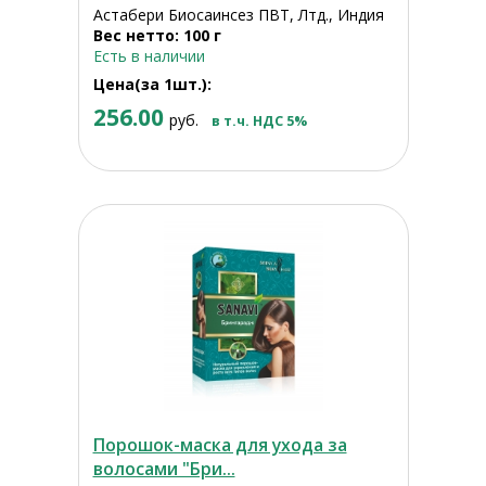
Астабери Биосаинсез ПВТ, Лтд., Индия
Вес нетто: 100 г
Есть в наличии
Цена(за 1шт.):
256.00
руб.
в т.ч. НДС 5%
Порошок-маска для ухода за
волосами "Бри...