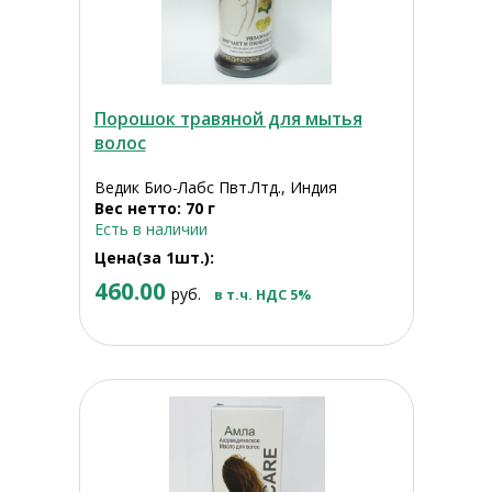
Порошок травяной для мытья
волос
Ведик Био-Лабс Пвт.Лтд., Индия
Вес нетто: 70 г
Есть в наличии
Цена(за 1шт.):
460.00
руб.
в т.ч. НДС 5%