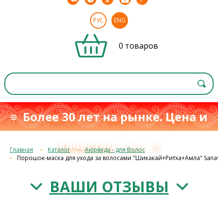
РУС
ENG
0 товаров
≡ Более 30 лет на рынке. Цена и
качество
≡
с 1993 г.
Главная
Каталог
Аюрведа - для Волос
Порошок-маска для ухода за волосами "Шикакай+Ритха+Амла" Sana
ВАШИ ОТЗЫВЫ