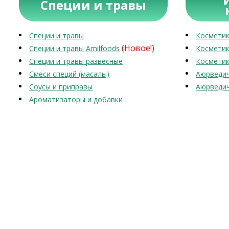
Специи и травы
Специи и травы
Косметик
(Новое!)
Специи и травы Amilfoods
Косметик
Специи и травы развесные
Косметик
Смеси специй (масалы)
Аюрведич
Соусы и приправы
Аюрведич
Ароматизаторы и добавки