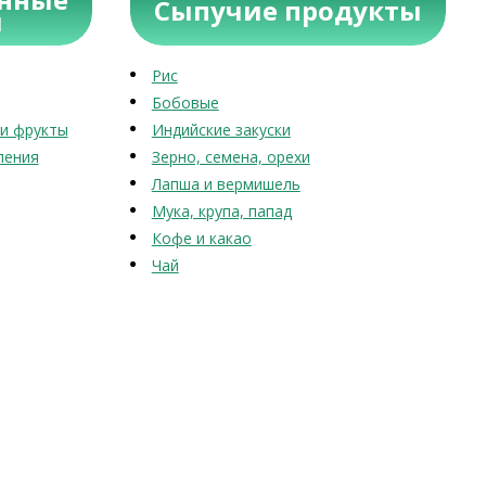
Сыпучие продукты
ы
Рис
Бобовые
и фрукты
Индийские закуски
ления
Зерно, семена, орехи
Лапша и вермишель
Мука, крупа, папад
Кофе и какао
Чай