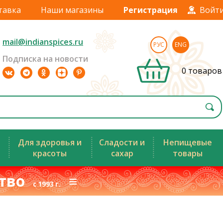
тавка
Наши магазины
Регистрация
Войт
mail@indianspices.ru
РУС
ENG
Подписка на новости
0 товаров
Для здоровья и
Сладости и
Непищевые
красоты
сахар
товары
ство
≡
с 1993 г.