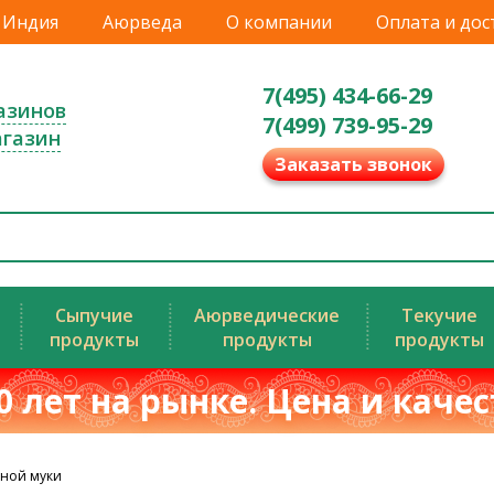
Индия
Аюрведа
О компании
Оплата и дос
7(495) 434-66-29
азинов
7(499) 739-95-29
агазин
Заказать звонок
Сыпучие
Аюрведические
Текучие
продукты
продукты
продукты
0 лет на рынке. Цена и каче
нной муки