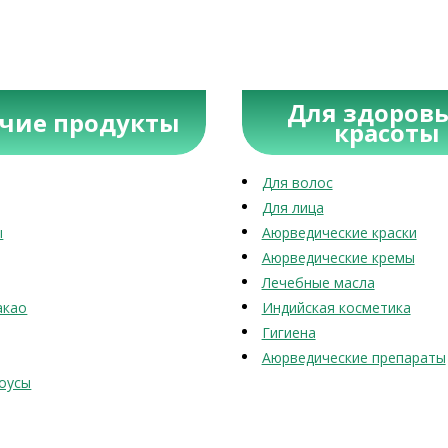
Для здоровь
учие продукты
красоты
Для волос
Для лица
ы
Аюрведические краски
Аюрведические кремы
Лечебные масла
акао
Индийская косметика
Гигиена
Аюрведические препараты
оусы