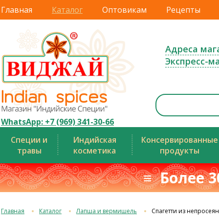
Главная
Каталог
Оптовикам
Рецепты
Адреса маг
Экспресс-м
WhatsApp: +7 (969) 341-30-66
Специи и
Индийская
Консервированные
травы
косметика
продукты
≡ Более 3
Главная
Каталог
Лапша и вермишель
Спагетти из непросея