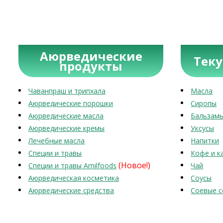
Аюрведические
Тек
продукты
Чаванпраш и трипхала
Масла
Аюрведические порошки
Сиропы
Аюрведические масла
Бальзам
Аюрведические кремы
Уксусы
Лечебные масла
Напитки
Специи и травы
Кофе и к
(Новое!)
Специи и травы Amilfoods
Чай
Аюрведическая косметика
Соусы
Аюрведические средства
Соевые с