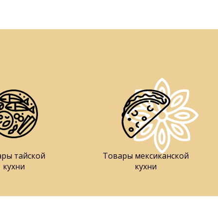
ары тайской
Товары мексиканской
кухни
кухни