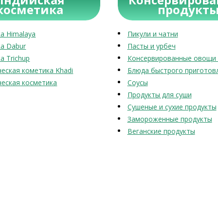
косметика
продукт
а Himalaya
Пикули и чатни
а Dabur
Пасты и урбеч
а Trichup
Консервированные овощи 
еская кометика Khadi
Блюда быстрого приготов
еская косметика
Соусы
Продукты для суши
Сушеные и сухие продукты
Замороженные продукты
Веганские продукты