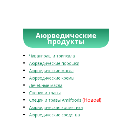
Аюрведические
продукты
Чаванпраш и трипхала
Аюрведические порошки
Аюрведические масла
Аюрведические кремы
Лечебные масла
Специи и травы
(Новое!)
Специи и травы Amilfoods
Аюрведическая косметика
Аюрведические средства