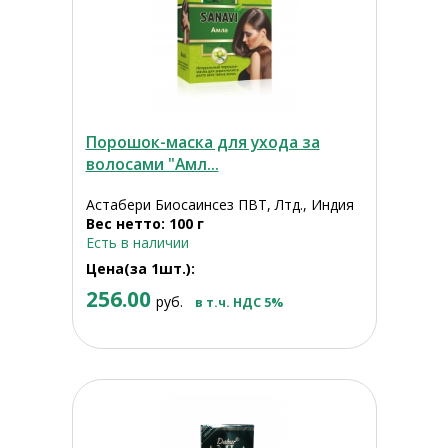
Порошок-маска для ухода за
волосами "Амл...
Астабери Биосаинсез ПВТ, Лтд., Индия
Вес нетто: 100 г
Есть в наличии
Цена(за 1шт.):
256.00
руб.
в т.ч. НДС 5%