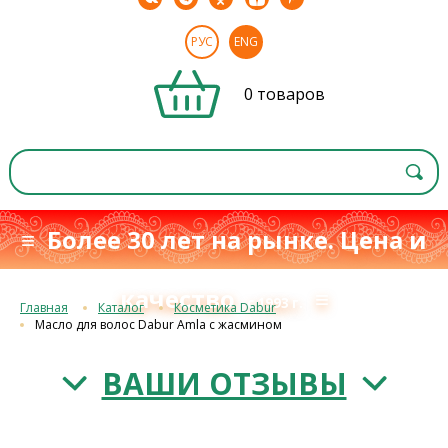
РУС
ENG
0 товаров
≡ Более 30 лет на рынке. Цена и
качество
≡
с 1993 г.
Главная
Каталог
Косметика Dabur
Масло для волос Dabur Amla с жасмином
ВАШИ ОТЗЫВЫ