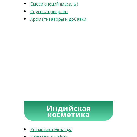
Смеси специй (масалы)
Соусы и приправы
Ароматизаторы и добавки
Индийская
косметика
Косметика Himalaya