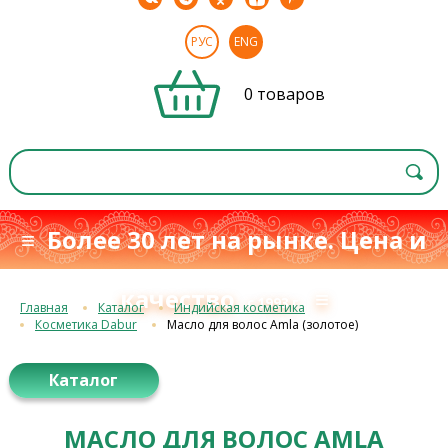
РУС
ENG
0 товаров
≡ Более 30 лет на рынке. Цена и
качество
≡
с 1993 г.
Главная
Каталог
Индийская косметика
Косметика Dabur
Масло для волос Amla (золотое)
Каталог
МАСЛО ДЛЯ ВОЛОС AMLA