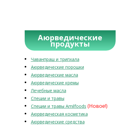
Аюрведические
продукты
Чаванпраш и трипхала
Аюрведические порошки
Аюрведические масла
Аюрведические кремы
Лечебные масла
Специи и травы
(Новое!)
Специи и травы Amilfoods
Аюрведическая косметика
Аюрведические средства