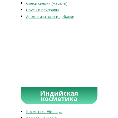
Смеси специй (масалы)
Соусы и приправы
Ароматизаторы и добавки
Индийская
косметика
Косметика Himalaya