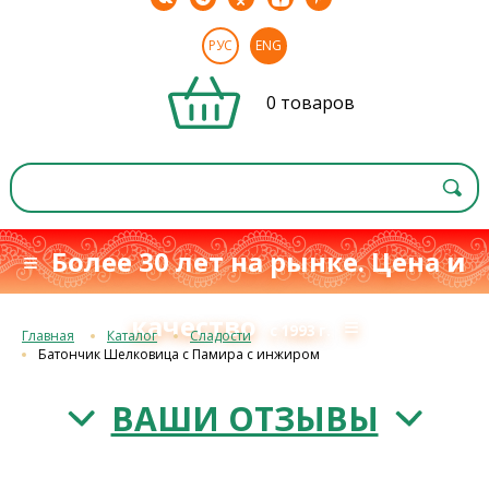
РУС
ENG
0 товаров
≡ Более 30 лет на рынке. Цена и
качество
≡
с 1993 г.
Главная
Каталог
Сладости
Батончик Шелковица с Памира с инжиром
ВАШИ ОТЗЫВЫ