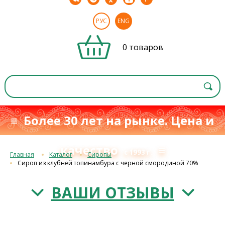
РУС
ENG
0 товаров
≡ Более 30 лет на рынке. Цена и
качество
≡
с 1993 г.
Главная
Каталог
Сиропы
Сироп из клубней топинамбура с черной смородиной 70%
ВАШИ ОТЗЫВЫ