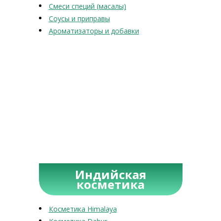
Смеси специй (масалы)
Соусы и приправы
Ароматизаторы и добавки
Индийская
косметика
Косметика Himalaya