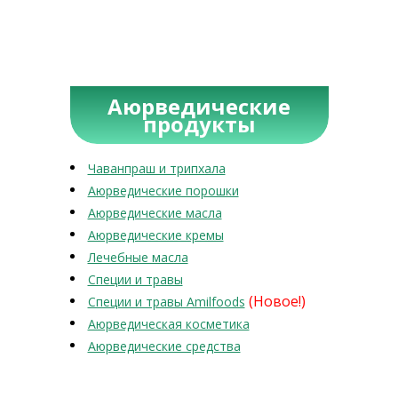
Аюрведические
продукты
Чаванпраш и трипхала
Аюрведические порошки
Аюрведические масла
Аюрведические кремы
Лечебные масла
Специи и травы
(Новое!)
Специи и травы Amilfoods
Аюрведическая косметика
Аюрведические средства