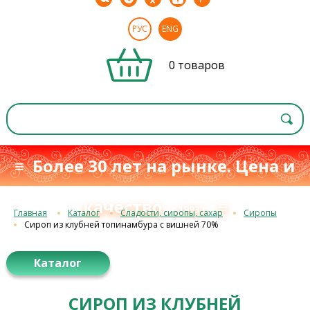
РУС
ENG
0 товаров
≡ Более 30 лет на рынке. Цена и
качество
≡
с 1993 г.
Главная
Каталог
Сладости, сиропы, сахар
Сиропы
Сироп из клубней топинамбура с вишней 70%
Каталог
СИРОП ИЗ КЛУБНЕЙ