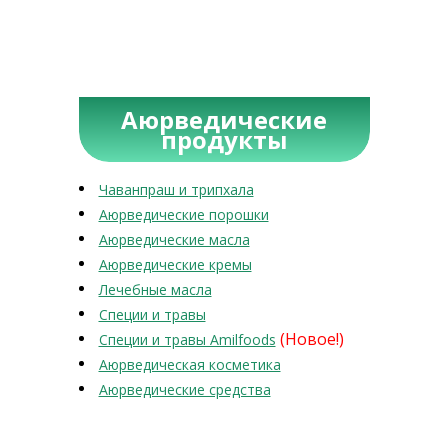
Аюрведические
продукты
Чаванпраш и трипхала
Аюрведические порошки
Аюрведические масла
Аюрведические кремы
Лечебные масла
Специи и травы
(Новое!)
Специи и травы Amilfoods
Аюрведическая косметика
Аюрведические средства