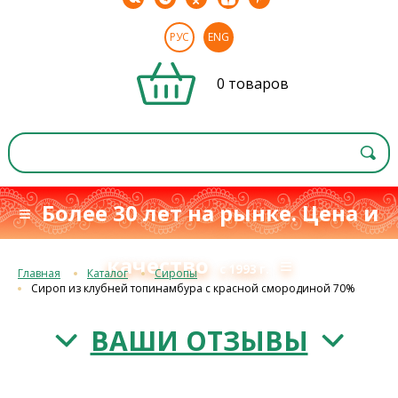
РУС
ENG
0 товаров
≡ Более 30 лет на рынке. Цена и
качество
≡
с 1993 г.
Главная
Каталог
Сиропы
Сироп из клубней топинамбура с красной смородиной 70%
ВАШИ ОТЗЫВЫ