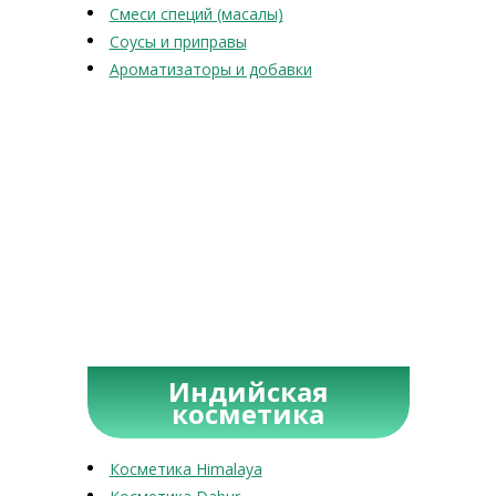
Смеси специй (масалы)
Соусы и приправы
Ароматизаторы и добавки
Индийская
косметика
Косметика Himalaya