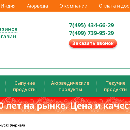
Индия
Аюрведа
О компании
Оплата и дос
7(495) 434-66-29
азинов
7(499) 739-95-29
агазин
Заказать звонок
Сыпучие
Аюрведические
Текучие
продукты
продукты
продукты
0 лет на рынке. Цена и каче
нусах (черная)