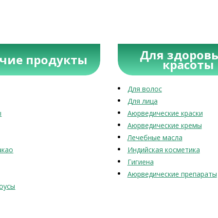
Для здоровь
учие продукты
красоты
Для волос
Для лица
ы
Аюрведические краски
Аюрведические кремы
Лечебные масла
акао
Индийская косметика
Гигиена
Аюрведические препараты
оусы