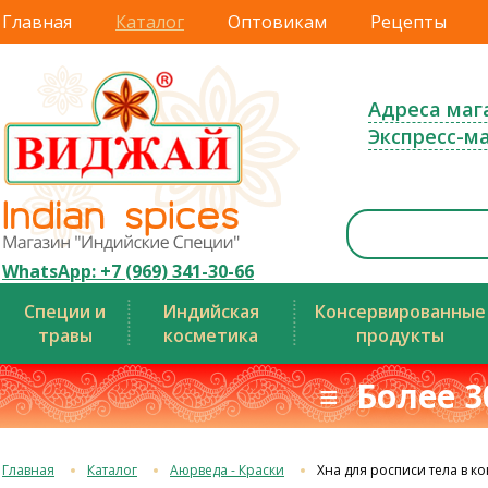
Главная
Каталог
Оптовикам
Рецепты
Адреса маг
Экспресс-м
WhatsApp: +7 (969) 341-30-66
Специи и
Индийская
Консервированные
травы
косметика
продукты
≡ Более 3
Главная
Каталог
Аюрведа - Краски
Хна для росписи тела в ко