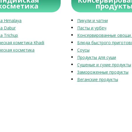
косметика
продукт
а Himalaya
Пикули и чатни
а Dabur
Пасты и урбеч
а Trichup
Консервированные овощи 
еская кометика Khadi
Блюда быстрого приготов
еская косметика
Соусы
Продукты для суши
Сушеные и сухие продукты
Замороженные продукты
Веганские продукты