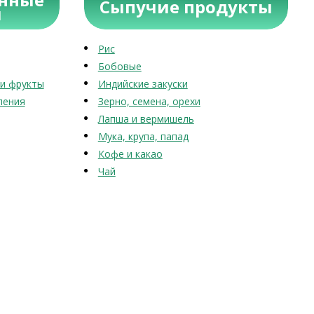
Сыпучие продукты
ы
Рис
Бобовые
и фрукты
Индийские закуски
ления
Зерно, семена, орехи
Лапша и вермишель
Мука, крупа, папад
Кофе и какао
Чай