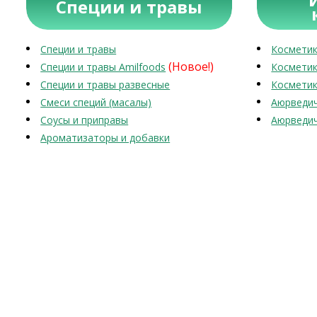
Специи и травы
Специи и травы
Косметик
(Новое!)
Специи и травы Amilfoods
Косметик
Специи и травы развесные
Косметик
Смеси специй (масалы)
Аюрведич
Соусы и приправы
Аюрведич
Ароматизаторы и добавки