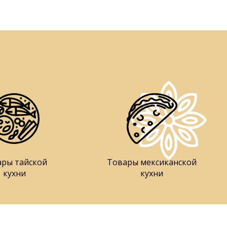
ары тайской
Товары мексиканской
кухни
кухни