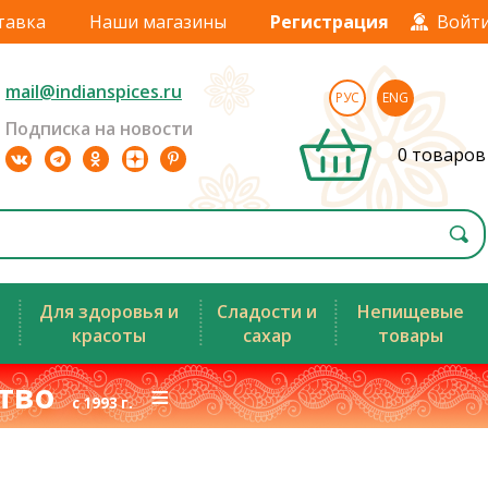
тавка
Наши магазины
Регистрация
Войт
mail@indianspices.ru
РУС
ENG
Подписка на новости
0 товаров
Для здоровья и
Сладости и
Непищевые
красоты
сахар
товары
ство
≡
с 1993 г.