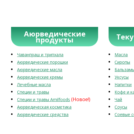
Аюрведические
Тек
продукты
Чаванпраш и трипхала
Масла
Аюрведические порошки
Сиропы
Аюрведические масла
Бальзам
Аюрведические кремы
Уксусы
Лечебные масла
Напитки
Специи и травы
Кофе и к
(Новое!)
Специи и травы Amilfoods
Чай
Аюрведическая косметика
Соусы
Аюрведические средства
Соевые с