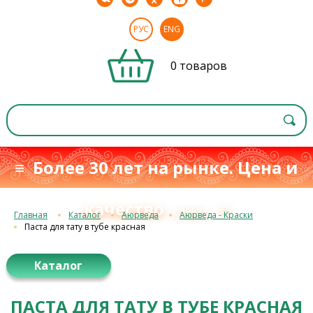
РУС
ENG
0 товаров
≡ Более 30 лет на рынке. Цена и
качество
≡
с 1993 г.
Главная
Каталог
Аюрведа
Аюрведа - Краски
Паста для тату в тубе красная
Каталог
ПАСТА ДЛЯ ТАТУ В ТУБЕ КРАСНАЯ