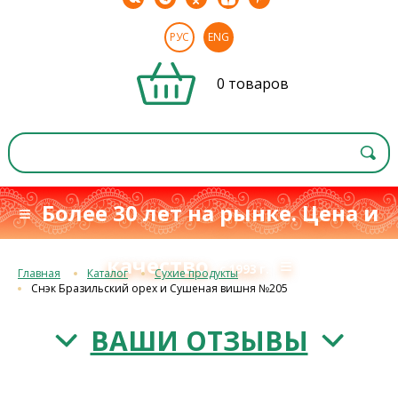
РУС
ENG
0 товаров
≡ Более 30 лет на рынке. Цена и
качество
≡
с 1993 г.
Главная
Каталог
Сухие продукты
Снэк Бразильский орех и Сушеная вишня №205
ВАШИ ОТЗЫВЫ