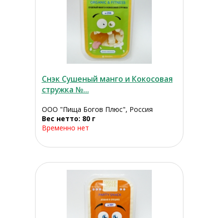
Снэк Сушеный манго и Кокосовая
стружка №...
ООО "Пища Богов Плюс", Россия
Вес нетто: 80 г
Временно нет