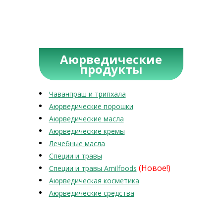
Аюрведические
продукты
Чаванпраш и трипхала
Аюрведические порошки
Аюрведические масла
Аюрведические кремы
Лечебные масла
Специи и травы
(Новое!)
Специи и травы Amilfoods
Аюрведическая косметика
Аюрведические средства