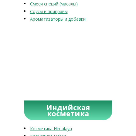
Смеси специй (масалы)
Соусы и приправы
Ароматизаторы и добавки
Индийская
косметика
Косметика Himalaya