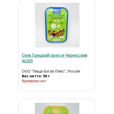
Снэк Грецкий орех и Чернослив
№203
ООО "Пища Богов Плюс", Россия
Вес нетто: 90 г
Временно нет