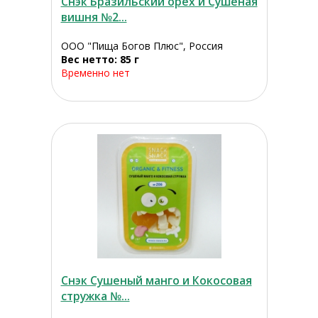
Снэк Бразильский орех и Сушеная
вишня №2...
ООО "Пища Богов Плюс", Россия
Вес нетто: 85 г
Временно нет
Снэк Сушеный манго и Кокосовая
стружка №...