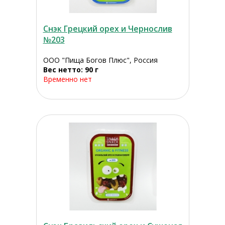
Снэк Грецкий орех и Чернослив
№203
ООО "Пища Богов Плюс", Россия
Вес нетто: 90 г
Временно нет