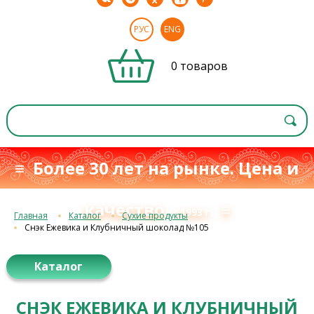
РУС
ENG
0 товаров
≡ Более 30 лет на рынке. Цена и
качество
≡
с 1993 г.
Главная
Каталог
Сухие продукты
Снэк Ежевика и Клубничный шоколад №105
Каталог
СНЭК ЕЖЕВИКА И КЛУБНИЧНЫЙ