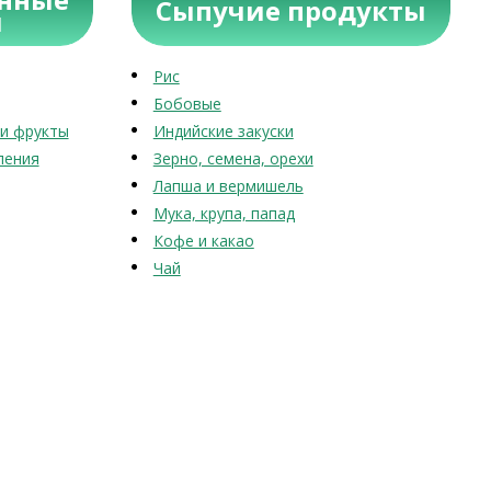
Сыпучие продукты
ы
Рис
Бобовые
и фрукты
Индийские закуски
ления
Зерно, семена, орехи
Лапша и вермишель
Мука, крупа, папад
Кофе и какао
Чай