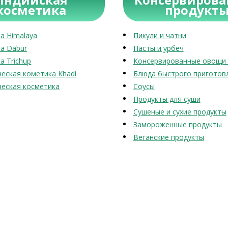
косметика
продукт
а Himalaya
Пикули и чатни
а Dabur
Пасты и урбеч
а Trichup
Консервированные овощи 
еская кометика Khadi
Блюда быстрого приготов
еская косметика
Соусы
Продукты для суши
Сушеные и сухие продукты
Замороженные продукты
Веганские продукты