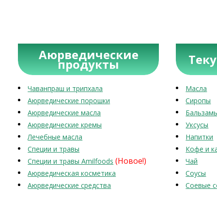
Аюрведические
Тек
продукты
Чаванпраш и трипхала
Масла
Аюрведические порошки
Сиропы
Аюрведические масла
Бальзам
Аюрведические кремы
Уксусы
Лечебные масла
Напитки
Специи и травы
Кофе и к
(Новое!)
Специи и травы Amilfoods
Чай
Аюрведическая косметика
Соусы
Аюрведические средства
Соевые с