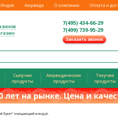
Индия
Аюрведа
О компании
Оплата и дос
7(495) 434-66-29
азинов
7(499) 739-95-29
агазин
Заказать звонок
Сыпучие
Аюрведические
Текучие
продукты
продукты
продукты
0 лет на рынке. Цена и каче
ий букет" очищающий в инд.уп.