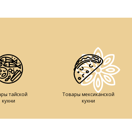
ары тайской
Товары мексиканской
кухни
кухни