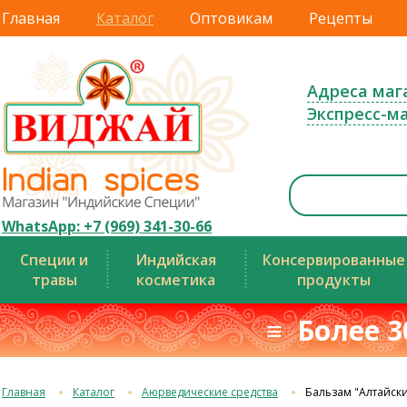
Главная
Каталог
Оптовикам
Рецепты
Адреса маг
Экспресс-м
WhatsApp: +7 (969) 341-30-66
Специи и
Индийская
Консервированные
травы
косметика
продукты
≡ Более 3
Главная
Каталог
Аюрведические средства
Бальзам "Алтайск