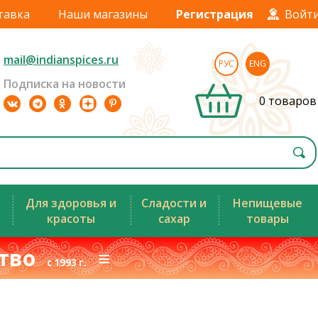
тавка
Наши магазины
Регистрация
Войт
mail@indianspices.ru
РУС
ENG
Подписка на новости
0 товаров
Для здоровья и
Сладости и
Непищевые
красоты
сахар
товары
ство
≡
с 1993 г.