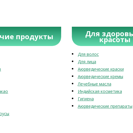
Для здоровь
учие продукты
красоты
Для волос
Для лица
ы
Аюрведические краски
Аюрведические кремы
Лечебные масла
акао
Индийская косметика
Гигиена
Аюрведические препараты
оусы