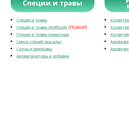
Специи и травы
Специи и травы
Косметик
(Новое!)
Специи и травы Amilfoods
Косметик
Специи и травы развесные
Косметик
Смеси специй (масалы)
Аюрведич
Соусы и приправы
Аюрведич
Ароматизаторы и добавки