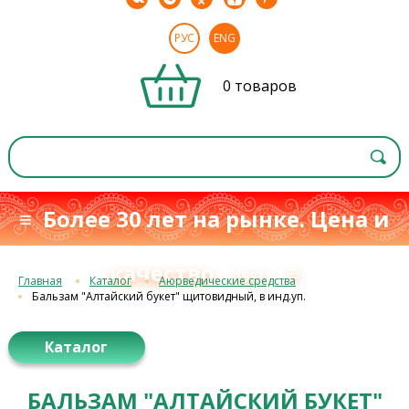
РУС
ENG
0 товаров
≡ Более 30 лет на рынке. Цена и
качество
≡
с 1993 г.
Главная
Каталог
Аюрведические средства
Бальзам "Алтайский букет" щитовидный, в инд.уп.
Каталог
БАЛЬЗАМ "АЛТАЙСКИЙ БУКЕТ"