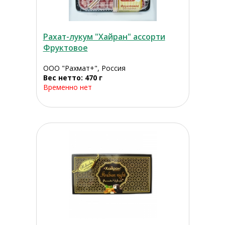
Рахат-лукум "Хайран" ассорти
Фруктовое
ООО "Рахмат+", Россия
Вес нетто: 470 г
Временно нет