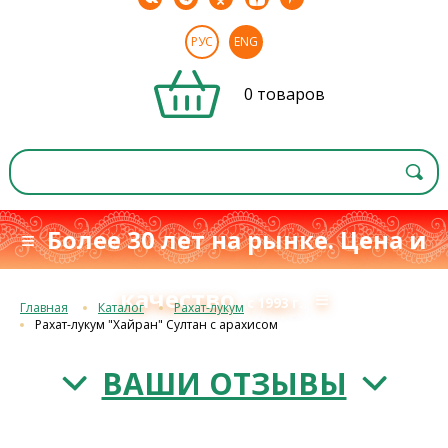
РУС
ENG
0 товаров
≡ Более 30 лет на рынке. Цена и
качество
≡
с 1993 г.
Главная
Каталог
Рахат-лукум
Рахат-лукум "Хайран" Султан с арахисом
ВАШИ ОТЗЫВЫ