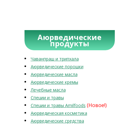
Аюрведические
продукты
Чаванпраш и трипхала
Аюрведические порошки
Аюрведические масла
Аюрведические кремы
Лечебные масла
Специи и травы
(Новое!)
Специи и травы Amilfoods
Аюрведическая косметика
Аюрведические средства