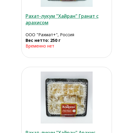
Рахат-лукум "Хайран" Гранат с
арахисом
ООО "Рахмат+", Россия
Вес нетто: 250 г
Временно нет
Рахат-лукум "Хайран" Арахис