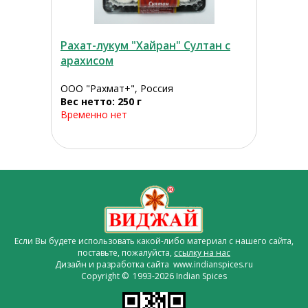
Рахат-лукум "Хайран" Султан с
арахисом
ООО "Рахмат+", Россия
Вес нетто: 250 г
Временно нет
Если Вы будете использовать какой-либо материал с нашего сайта,
поставьте, пожалуйста,
ссылку на нас
Дизайн и разработка сайта www.indianspices.ru
Copyright © 1993-2026 Indian Spices