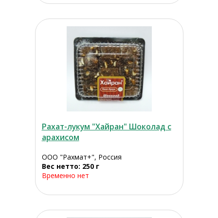
Рахат-лукум "Хайран" Шоколад с
арахисом
ООО "Рахмат+", Россия
Вес нетто: 250 г
Временно нет