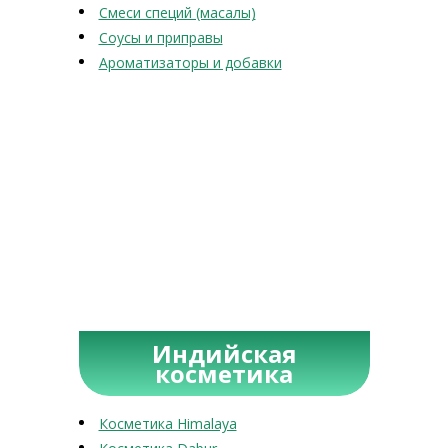
Смеси специй (масалы)
Соусы и приправы
Ароматизаторы и добавки
Индийская
косметика
Косметика Himalaya