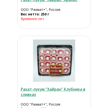
ООО "Рахмат+", Россия
Вес нетто: 250 г
Временно нет
Рахат-лукум "Хайран" Клубника в
сливках
ООО "Рахмат+", Россия