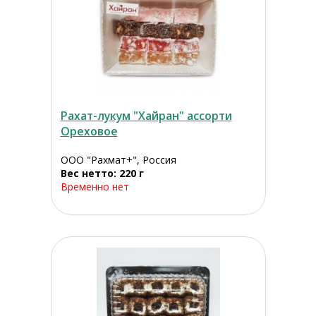
Рахат-лукум "Хайран" ассорти
Ореховое
ООО "Рахмат+", Россия
Вес нетто: 220 г
Временно нет