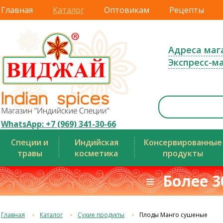
Главная
Каталог
Оптовикам
Рецепты
Адреса маг
Экспресс-м
WhatsApp: +7 (969) 341-30-66
Специи и
Индийская
Консервированные
травы
косметика
продукты
≡ Более 3
Главная
Каталог
Сухие продукты
Плоды Манго сушеные