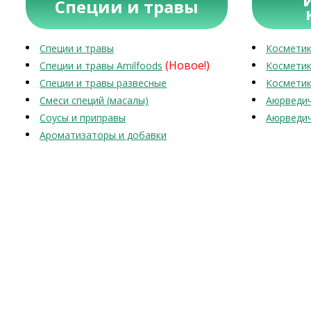
Специи и травы
Специи и травы
Косметик
(Новое!)
Специи и травы Amilfoods
Косметик
Специи и травы развесные
Косметик
Смеси специй (масалы)
Аюрведич
Соусы и приправы
Аюрведич
Ароматизаторы и добавки