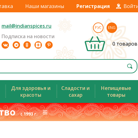
тавка
Наши магазины
Регистрация
Войт
mail@indianspices.ru
РУС
ENG
Подписка на новости
0 товаров
Для здоровья и
Сладости и
Непищевые
красоты
сахар
товары
ство
≡
с 1993 г.