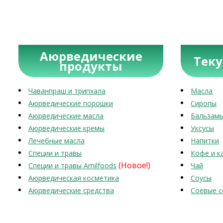
Аюрведические
Тек
продукты
Чаванпраш и трипхала
Масла
Аюрведические порошки
Сиропы
Аюрведические масла
Бальзам
Аюрведические кремы
Уксусы
Лечебные масла
Напитки
Специи и травы
Кофе и к
(Новое!)
Специи и травы Amilfoods
Чай
Аюрведическая косметика
Соусы
Аюрведические средства
Соевые с