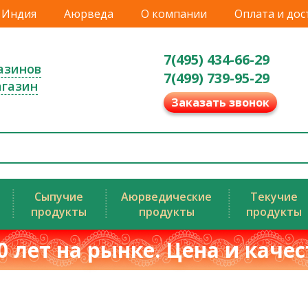
Индия
Аюрведа
О компании
Оплата и дос
7(495) 434-66-29
азинов
7(499) 739-95-29
агазин
Заказать звонок
Сыпучие
Аюрведические
Текучие
продукты
продукты
продукты
0 лет на рынке. Цена и каче