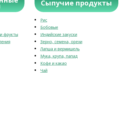
Сыпучие продукты
ы
Рис
Бобовые
и фрукты
Индийские закуски
ления
Зерно, семена, орехи
Лапша и вермишель
Мука, крупа, папад
Кофе и какао
Чай