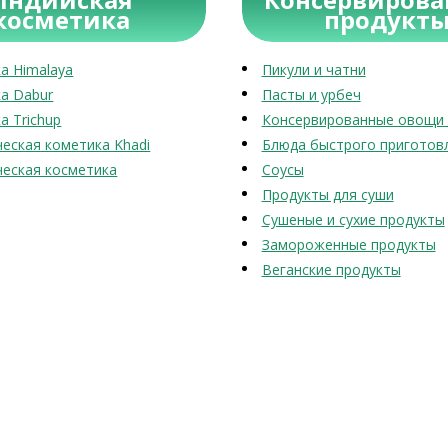
косметика
продукт
а Himalaya
Пикули и чатни
а Dabur
Пасты и урбеч
а Trichup
Консервированные овощи 
еская кометика Khadi
Блюда быстрого приготов
еская косметика
Соусы
Продукты для суши
Сушеные и сухие продукты
Замороженные продукты
Веганские продукты