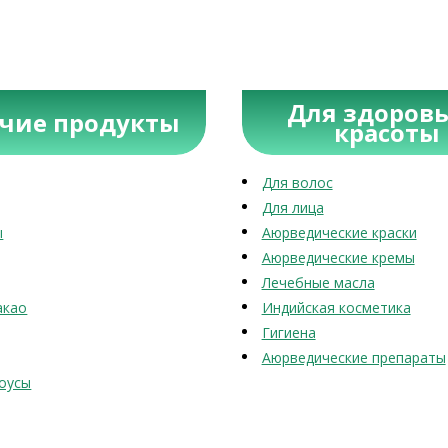
Для здоровь
учие продукты
красоты
Для волос
Для лица
ы
Аюрведические краски
Аюрведические кремы
Лечебные масла
акао
Индийская косметика
Гигиена
Аюрведические препараты
оусы