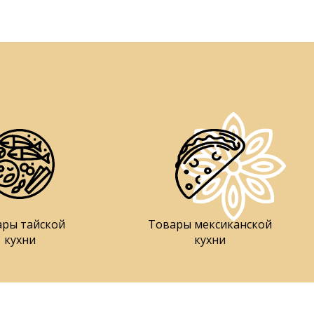
ары тайской
Товары мексиканской
кухни
кухни