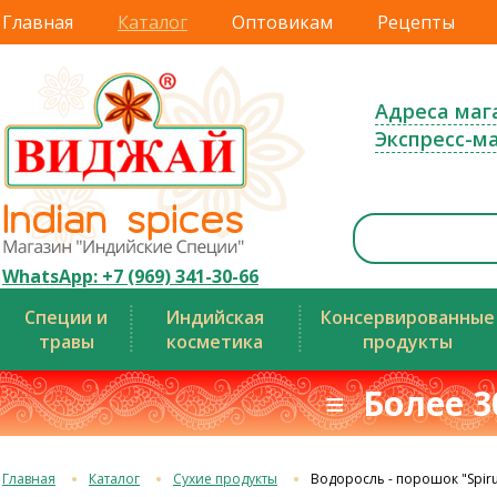
Главная
Каталог
Оптовикам
Рецепты
Адреса маг
Экспресс-м
WhatsApp: +7 (969) 341-30-66
Специи и
Индийская
Консервированные
травы
косметика
продукты
≡ Более 3
Главная
Каталог
Сухие продукты
Водоросль - порошок "Spirul