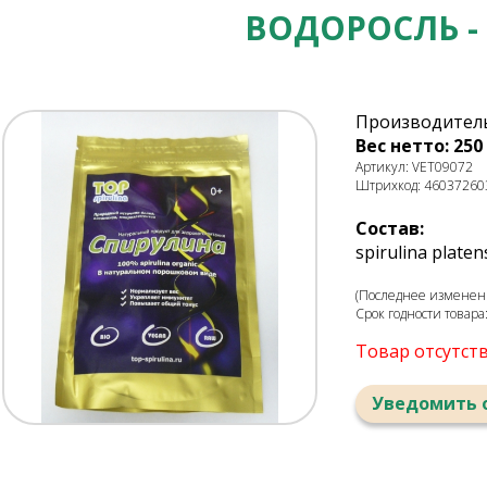
ВОДОРОСЛЬ -
Производитель
Вес нетто: 250 
Артикул: VET09072
Штрихкод: 46037260
Состав:
spirulina platen
(Последнее изменение
Срок годности товара
Товар отсутст
Уведомить 