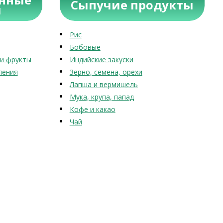
Сыпучие продукты
ы
Рис
Бобовые
и фрукты
Индийские закуски
ления
Зерно, семена, орехи
Лапша и вермишель
Мука, крупа, папад
Кофе и какао
Чай