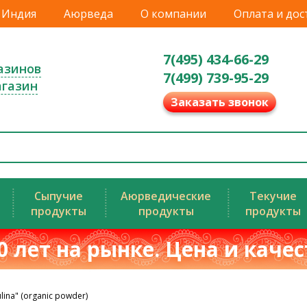
Индия
Аюрведа
О компании
Оплата и дос
7(495) 434-66-29
азинов
7(499) 739-95-29
агазин
Заказать звонок
Сыпучие
Аюрведические
Текучие
продукты
продукты
продукты
0 лет на рынке. Цена и каче
ina" (organic powder)