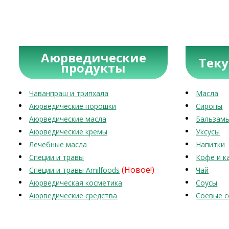
Аюрведические
Тек
продукты
Чаванпраш и трипхала
Масла
Аюрведические порошки
Сиропы
Аюрведические масла
Бальзам
Аюрведические кремы
Уксусы
Лечебные масла
Напитки
Специи и травы
Кофе и к
(Новое!)
Специи и травы Amilfoods
Чай
Аюрведическая косметика
Соусы
Аюрведические средства
Соевые с