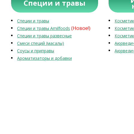
Специи и травы
Специи и травы
Косметик
(Новое!)
Специи и травы Amilfoods
Косметик
Специи и травы развесные
Косметик
Смеси специй (масалы)
Аюрведич
Соусы и приправы
Аюрведич
Ароматизаторы и добавки