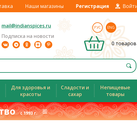
тавка
Наши магазины
Регистрация
Войт
mail@indianspices.ru
РУС
ENG
Подписка на новости
0 товаров
Для здоровья и
Сладости и
Непищевые
красоты
сахар
товары
ство
≡
с 1993 г.