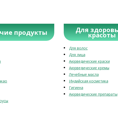
Для здоровь
учие продукты
красоты
Для волос
Для лица
ы
Аюрведические краски
Аюрведические кремы
Лечебные масла
акао
Индийская косметика
Гигиена
Аюрведические препараты
оусы