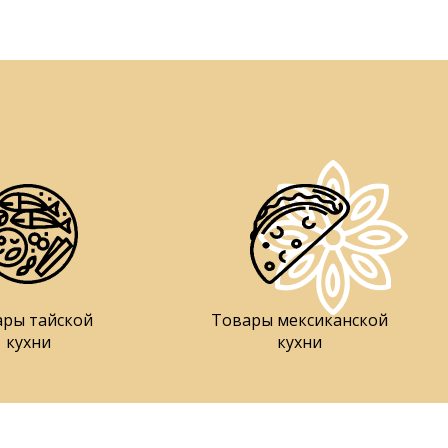
ары тайской
Товары мексиканской
кухни
кухни