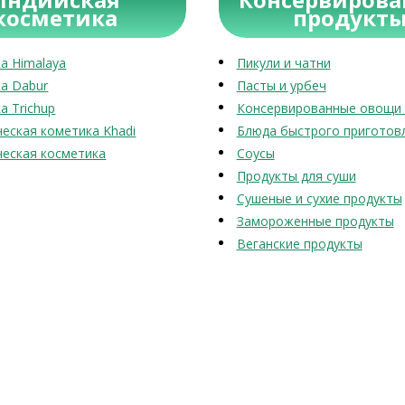
косметика
продукт
а Himalaya
Пикули и чатни
а Dabur
Пасты и урбеч
а Trichup
Консервированные овощи 
еская кометика Khadi
Блюда быстрого приготов
еская косметика
Соусы
Продукты для суши
Сушеные и сухие продукты
Замороженные продукты
Веганские продукты