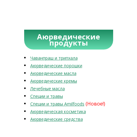
Аюрведические
продукты
Чаванпраш и трипхала
Аюрведические порошки
Аюрведические масла
Аюрведические кремы
Лечебные масла
Специи и травы
(Новое!)
Специи и травы Amilfoods
Аюрведическая косметика
Аюрведические средства