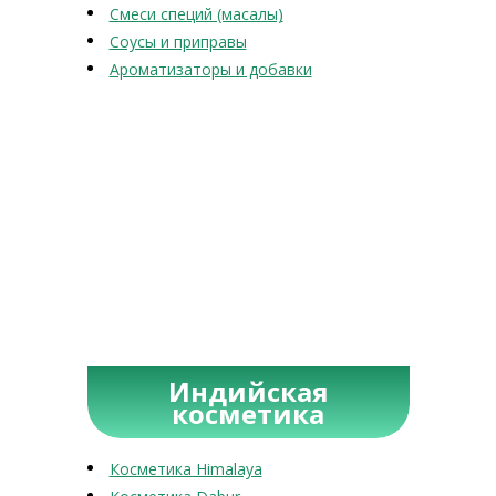
Смеси специй (масалы)
Соусы и приправы
Ароматизаторы и добавки
Индийская
косметика
Косметика Himalaya