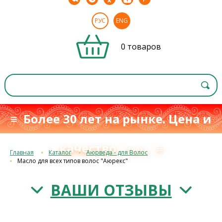
РУС
ENG
0 товаров
≡ Более 30 лет на рынке. Цена и
качество
≡
с 1993 г.
Главная
Каталог
Аюрведа - для Волос
Масло для всех типов волос "Аюрекс"
ВАШИ ОТЗЫВЫ