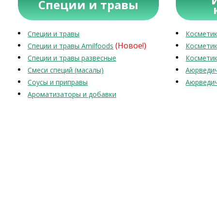
Специи и травы
Специи и травы
Косметик
(Новое!)
Специи и травы Amilfoods
Косметик
Специи и травы развесные
Косметик
Смеси специй (масалы)
Аюрведич
Соусы и приправы
Аюрведич
Ароматизаторы и добавки