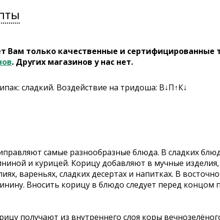
пты
ет Вам только качественные и сертифицированные 
нов
. Других магазинов у нас нет.
Випак: сладкий. Воздействие на тридоша: В↓П↑К↓
риправляют самые разнообразные блюда. В сладких блюд
вининой и курицей. Корицу добавляют в мучные изделия, 
ях, вареньях, сладких десертах и напитках. В восточ
винину. Вносить корицу в блюдо следует перед концом 
рицу получают из внутреннего слоя коры вечнозелёног