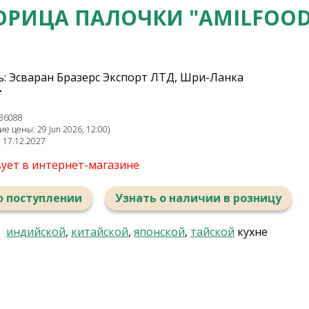
ОРИЦА ПАЛОЧКИ "AMILFOOD
: Эсваран Бразерс Экспорт ЛТД, Шри-Ланка
г
36088
е цены: 29 Jun 2026, 12:00)
: 17.12.2027
вует в интернет-магазине
о поступлении
Узнать о наличии в розницу
в
индийской
,
китайской
,
японской
,
тайской
кухне