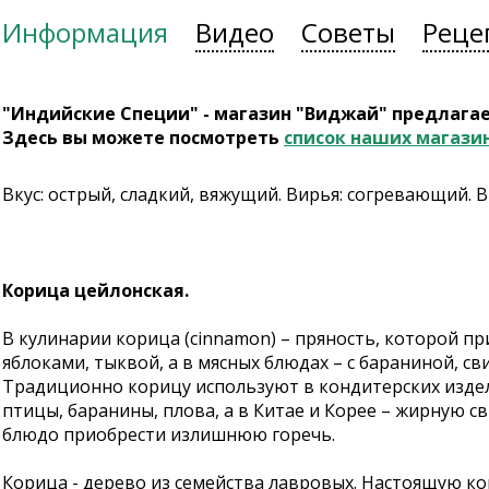
Информация
Видео
Советы
Реце
"Индийские Специи" - магазин "Виджай" предлага
Здесь вы можете посмотреть
список наших магази
Вкус: острый, сладкий, вяжущий. Вирья: согревающий. 
Корица цейлонская.
В кулинарии корица (cinnamon) – пряность, которой п
яблоками, тыквой, а в мясных блюдах – с бараниной, с
Традиционно корицу используют в кондитерских издели
птицы, баранины, плова, а в Китае и Корее – жирную с
блюдо приобрести излишнюю горечь.
Корица - дерево из семейства лавровых. Настоящую ко