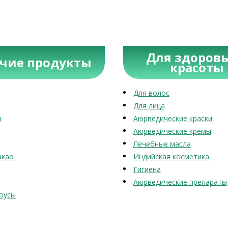
Для здоровь
учие продукты
красоты
Для волос
Для лица
ы
Аюрведические краски
Аюрведические кремы
Лечебные масла
акао
Индийская косметика
Гигиена
Аюрведические препараты
оусы