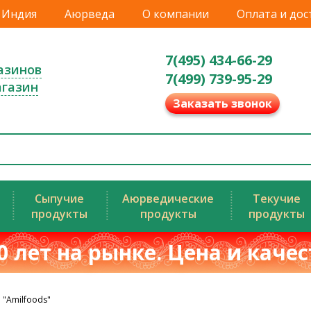
Индия
Аюрведа
О компании
Оплата и дос
7(495) 434-66-29
азинов
7(499) 739-95-29
агазин
Заказать звонок
Сыпучие
Аюрведические
Текучие
продукты
продукты
продукты
0 лет на рынке. Цена и каче
 "Amilfoods"