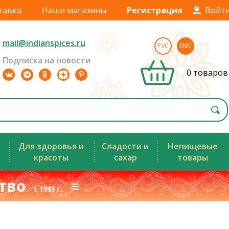
тавка
Наши магазины
Регистрация
Войт
mail@indianspices.ru
РУС
ENG
Подписка на новости
0 товаров
Для здоровья и
Сладости и
Непищевые
красоты
сахар
товары
ство
≡
с 1993 г.