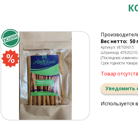
К
Производитель
Вес нетто: 50 
Артикул: VET09615
Штрихкод: 47920210
(Последнее изменени
Срок годности товара
Товар отсутст
Уведомить 
Используется 