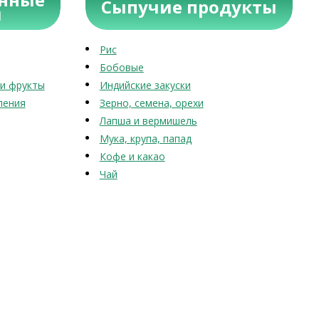
Сыпучие продукты
ы
Рис
Бобовые
и фрукты
Индийские закуски
ления
Зерно, семена, орехи
Лапша и вермишель
Мука, крупа, папад
Кофе и какао
Чай