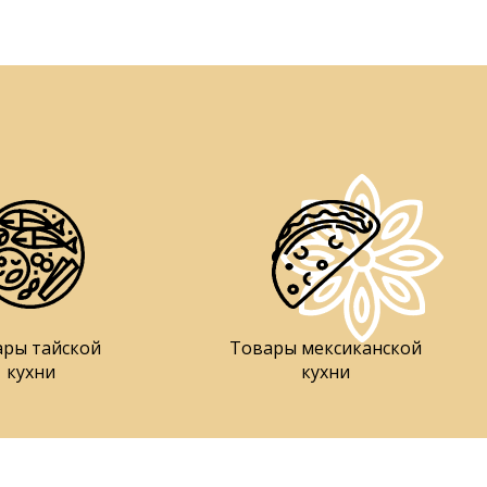
ары тайской
Товары мексиканской
кухни
кухни