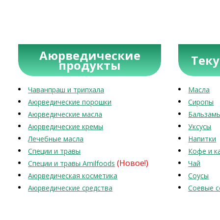
Аюрведические
Тек
продукты
Чаванпраш и трипхала
Масла
Аюрведические порошки
Сиропы
Аюрведические масла
Бальзам
Аюрведические кремы
Уксусы
Лечебные масла
Напитки
Специи и травы
Кофе и к
(Новое!)
Специи и травы Amilfoods
Чай
Аюрведическая косметика
Соусы
Аюрведические средства
Соевые с