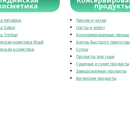
косметика
продукт
а Himalaya
Пикули и чатни
а Dabur
Пасты и урбеч
а Trichup
Консервированные овощи 
еская кометика Khadi
Блюда быстрого приготов
еская косметика
Соусы
Продукты для суши
Сушеные и сухие продукты
Замороженные продукты
Веганские продукты