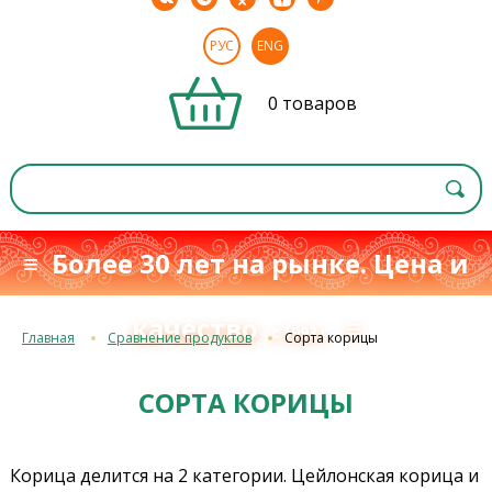
РУС
ENG
0 товаров
≡ Более 30 лет на рынке. Цена и
качество
≡
с 1993 г.
Главная
Сравнение продуктов
Сорта корицы
СОРТА КОРИЦЫ
Корица делится на 2 категории. Цейлонская корица и