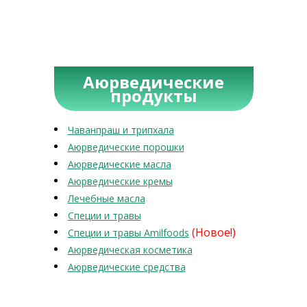
Аюрведические
продукты
Чаванпраш и трипхала
Аюрведические порошки
Аюрведические масла
Аюрведические кремы
Лечебные масла
Специи и травы
(Новое!)
Специи и травы Amilfoods
Аюрведическая косметика
Аюрведические средства