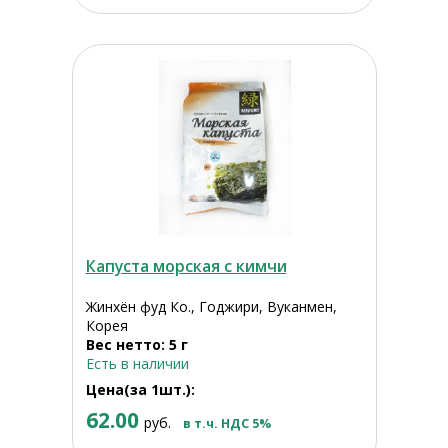
Капуста морская с кимчи
Жинхён фуд Ко., Годжири, Вуканмен,
Корея
Вес нетто: 5 г
Есть в наличии
Цена(за 1шт.):
62.00
руб.
в т.ч. НДС 5%