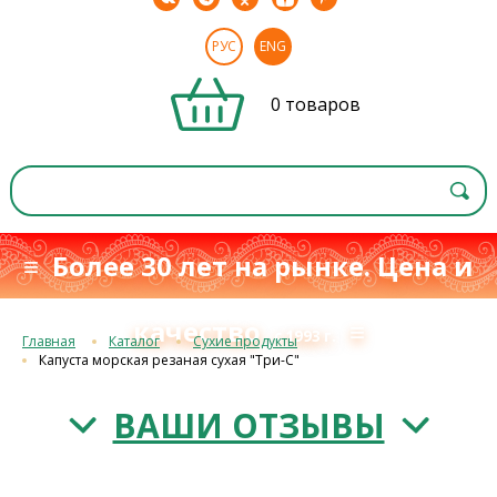
РУС
ENG
0 товаров
≡ Более 30 лет на рынке. Цена и
качество
≡
с 1993 г.
Главная
Каталог
Сухие продукты
Капуста морская резаная сухая "Три-С"
ВАШИ ОТЗЫВЫ