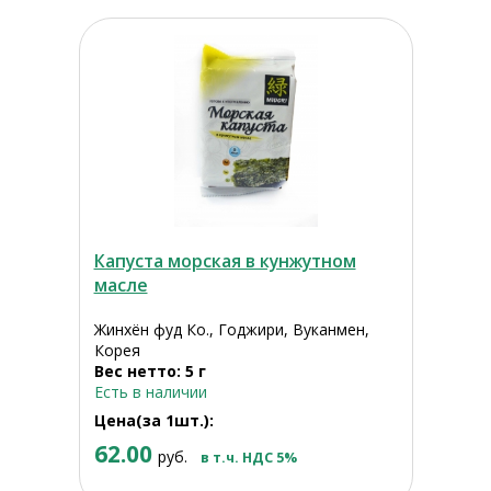
Капуста морская в кунжутном
масле
Жинхён фуд Ко., Годжири, Вуканмен,
Корея
Вес нетто: 5 г
Есть в наличии
Цена(за 1шт.):
62.00
руб.
в т.ч. НДС 5%