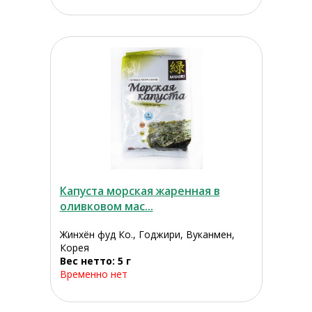
Капуста морская жаренная в
оливковом мас...
Жинхён фуд Ко., Годжири, Вуканмен,
Корея
Вес нетто: 5 г
Временно нет