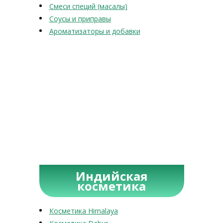
Смеси специй (масалы)
Соусы и приправы
Ароматизаторы и добавки
Индийская
косметика
Косметика Himalaya