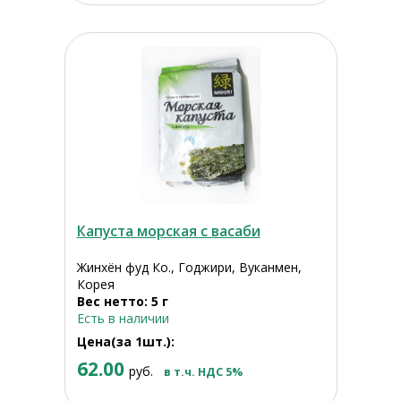
Капуста морская с васаби
Жинхён фуд Ко., Годжири, Вуканмен,
Корея
Вес нетто: 5 г
Есть в наличии
Цена(за 1шт.):
62.00
руб.
в т.ч. НДС 5%