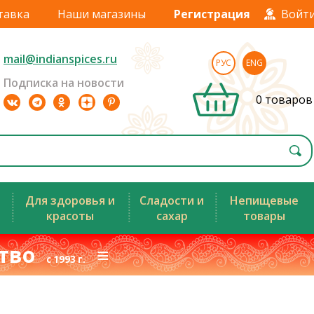
тавка
Наши магазины
Регистрация
Войт
mail@indianspices.ru
РУС
ENG
Подписка на новости
0 товаров
Для здоровья и
Сладости и
Непищевые
красоты
сахар
товары
ство
≡
с 1993 г.