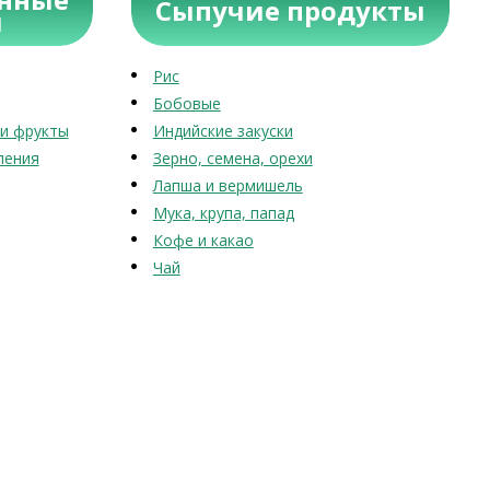
Сыпучие продукты
ы
Рис
Бобовые
и фрукты
Индийские закуски
ления
Зерно, семена, орехи
Лапша и вермишель
Мука, крупа, папад
Кофе и какао
Чай