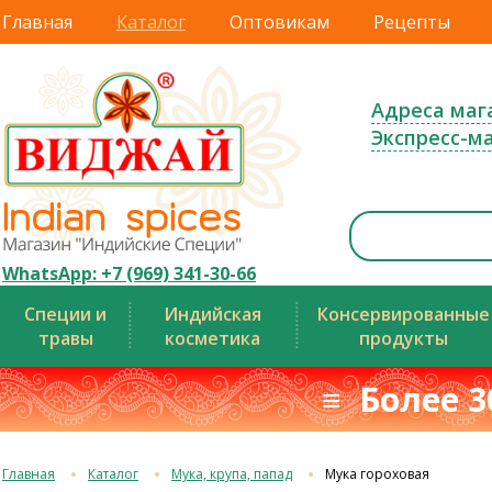
Главная
Каталог
Оптовикам
Рецепты
Адреса маг
Экспресс-м
WhatsApp: +7 (969) 341-30-66
Специи и
Индийская
Консервированные
травы
косметика
продукты
≡ Более 3
Главная
Каталог
Мука, крупа, папад
Мука гороховая