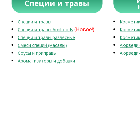
Специи и травы
Специи и травы
Косметик
(Новое!)
Специи и травы Amilfoods
Косметик
Специи и травы развесные
Косметик
Смеси специй (масалы)
Аюрведич
Соусы и приправы
Аюрведич
Ароматизаторы и добавки