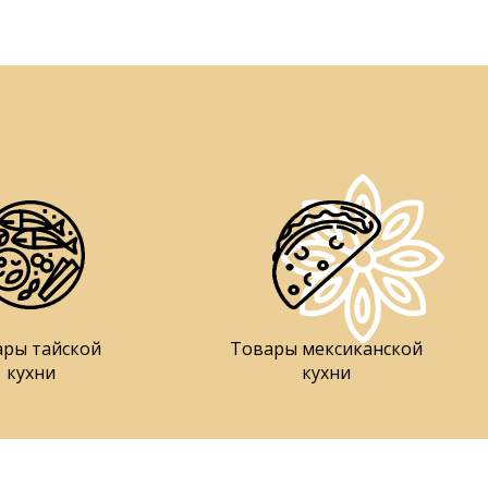
ары тайской
Товары мексиканской
кухни
кухни