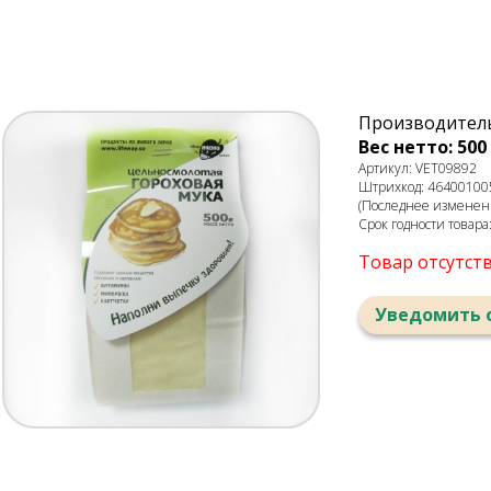
Производитель:
Вес нетто: 500 
Артикул: VET09892
Штрихкод: 46400100
(Последнее изменени
Срок годности товара
Товар отсутст
Уведомить 