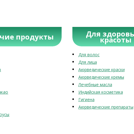
Для здоровь
учие продукты
красоты
Для волос
Для лица
ы
Аюрведические краски
Аюрведические кремы
Лечебные масла
акао
Индийская косметика
Гигиена
Аюрведические препараты
оусы