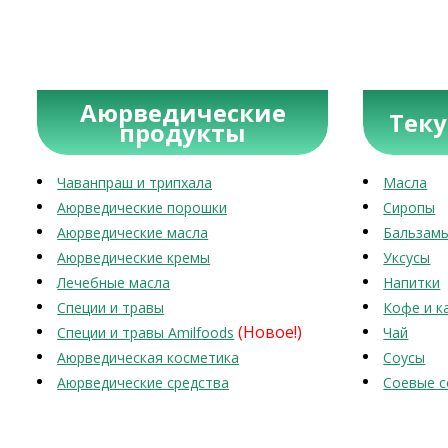
Аюрведические
Тек
продукты
Чаванпраш и трипхала
Масла
Аюрведические порошки
Сиропы
Аюрведические масла
Бальзам
Аюрведические кремы
Уксусы
Лечебные масла
Напитки
Специи и травы
Кофе и к
(Новое!)
Специи и травы Amilfoods
Чай
Аюрведическая косметика
Соусы
Аюрведические средства
Соевые с