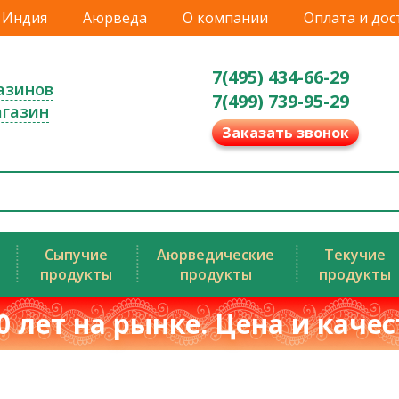
Индия
Аюрведа
О компании
Оплата и дос
7(495) 434-66-29
азинов
7(499) 739-95-29
агазин
Заказать звонок
Сыпучие
Аюрведические
Текучие
продукты
продукты
продукты
0 лет на рынке. Цена и каче