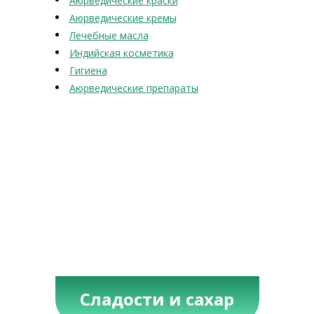
Аюрведические краски
Аюрведические кремы
Лечебные масла
Индийская косметика
Гигиена
Аюрведические препараты
Сладости и сахар