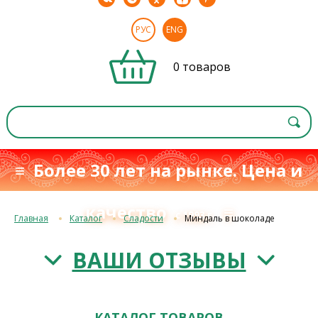
РУС
ENG
0 товаров
≡ Более 30 лет на рынке. Цена и
качество
≡
с 1993 г.
Главная
Каталог
Сладости
Миндаль в шоколаде
ВАШИ ОТЗЫВЫ
КАТАЛОГ ТОВАРОВ