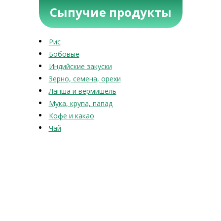
Сыпучие продукты
Рис
Бобовые
Индийские закуски
Зерно, семена, орехи
Лапша и вермишель
Мука, крупа, папад
Кофе и какао
Чай