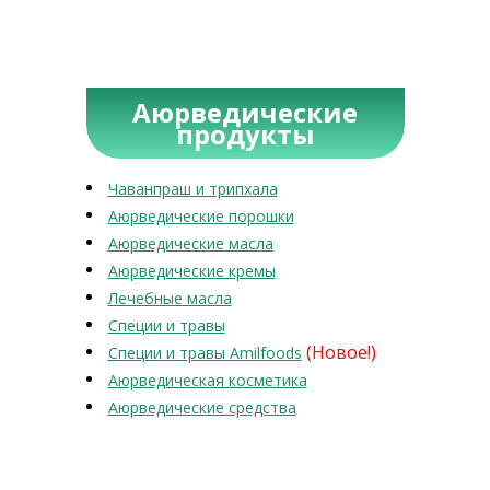
Аюрведические
продукты
Чаванпраш и трипхала
Аюрведические порошки
Аюрведические масла
Аюрведические кремы
Лечебные масла
Специи и травы
(Новое!)
Специи и травы Amilfoods
Аюрведическая косметика
Аюрведические средства