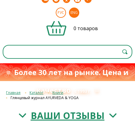
РУС
ENG
0 товаров
≡ Более 30 лет на рынке. Цена и
качество
≡
с 1993 г.
Главная
Каталог
Книги
Глянцевый журнал AYURVEDA & YOGA
ВАШИ ОТЗЫВЫ