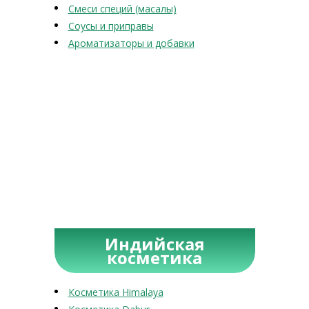
Смеси специй (масалы)
Соусы и приправы
Ароматизаторы и добавки
Индийская
косметика
Косметика Himalaya