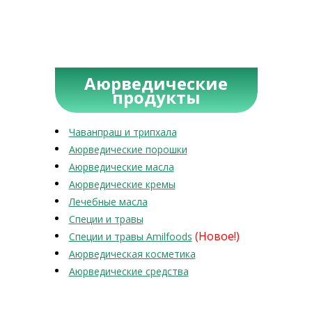
Аюрведические
продукты
Чаванпраш и трипхала
Аюрведические порошки
Аюрведические масла
Аюрведические кремы
Лечебные масла
Специи и травы
(Новое!)
Специи и травы Amilfoods
Аюрведическая косметика
Аюрведические средства