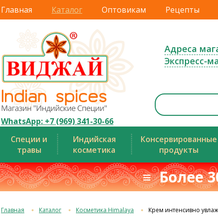
Главная
Каталог
Оптовикам
Рецепты
Адреса маг
Экспресс-м
WhatsApp: +7 (969) 341-30-66
Специи и
Индийская
Консервированные
травы
косметика
продукты
≡ Более 3
Главная
Каталог
Косметика Himalaya
Крем интенсивно увла