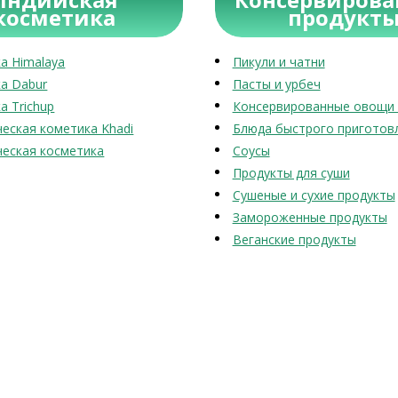
косметика
продукт
а Himalaya
Пикули и чатни
а Dabur
Пасты и урбеч
а Trichup
Консервированные овощи 
еская кометика Khadi
Блюда быстрого приготов
еская косметика
Соусы
Продукты для суши
Сушеные и сухие продукты
Замороженные продукты
Веганские продукты