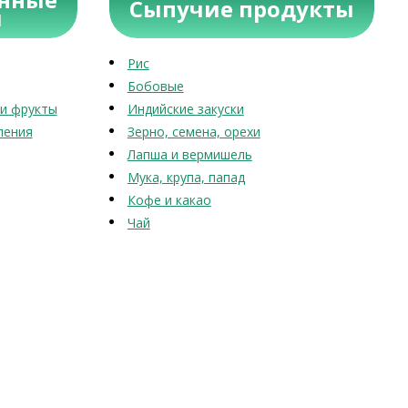
Сыпучие продукты
ы
Рис
Бобовые
и фрукты
Индийские закуски
ления
Зерно, семена, орехи
Лапша и вермишель
Мука, крупа, папад
Кофе и какао
Чай