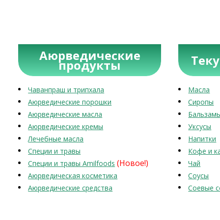
Аюрведические
Тек
продукты
Чаванпраш и трипхала
Масла
Аюрведические порошки
Сиропы
Аюрведические масла
Бальзам
Аюрведические кремы
Уксусы
Лечебные масла
Напитки
Специи и травы
Кофе и к
(Новое!)
Специи и травы Amilfoods
Чай
Аюрведическая косметика
Соусы
Аюрведические средства
Соевые с