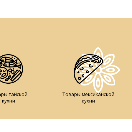
ары тайской
Товары мексиканской
кухни
кухни