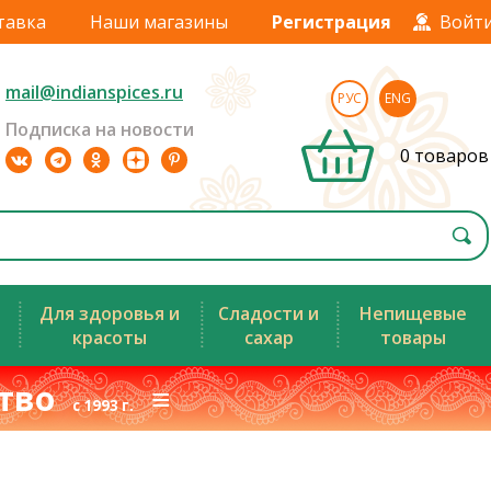
тавка
Наши магазины
Регистрация
Войт
mail@indianspices.ru
РУС
ENG
Подписка на новости
0 товаров
Для здоровья и
Сладости и
Непищевые
красоты
сахар
товары
ство
≡
с 1993 г.