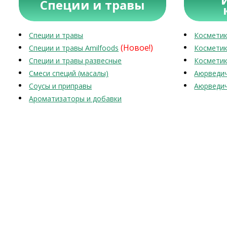
Специи и травы
Специи и травы
Косметик
(Новое!)
Специи и травы Amilfoods
Косметик
Специи и травы развесные
Косметик
Смеси специй (масалы)
Аюрведич
Соусы и приправы
Аюрведич
Ароматизаторы и добавки