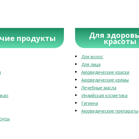
Для здоровь
учие продукты
красоты
Для волос
Для лица
ы
Аюрведические краски
Аюрведические кремы
Лечебные масла
акао
Индийская косметика
Гигиена
Аюрведические препараты
оусы