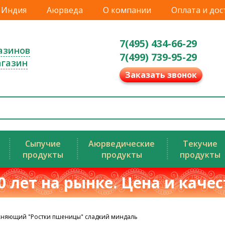
Индия
Аюрведа
О компании
Оплата и дос
7(495) 434-66-29
азинов
7(499) 739-95-29
агазин
Заказать звонок
Сыпучие
Аюрведические
Текучие
продукты
продукты
продукты
0 лет на рынке. Цена и каче
жняющий "Ростки пшеницы" сладкий миндаль