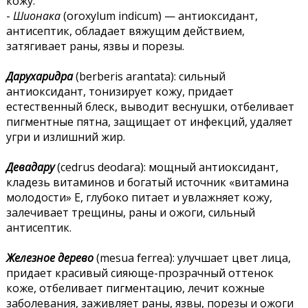
кожу.
-
Шионака
(oroxylum indicum) — антиоксидант,
антисептик, обладает вяжущим действием,
затягивает раны, язвы и порезы.
Дарухаридра
(berberis arantata): сильный
антиоксидант, тонизирует кожу, придает
естественный блеск, выводит веснушки, отбеливает
пигментные пятна, защищает от инфекций, удаляет
угри и излишний жир.
Девадару
(cedrus deodara): мощный антиоксидант,
кладезь витаминов и богатый источник «витамина
молодости» Е, глубоко питает и увлажняет кожу,
залечивает трещины, раны и ожоги, сильный
антисептик.
Железное дерево
(mesua ferrea): улучшает цвет лица,
придает красивый сияюще-прозрачный оттенок
коже, отбеливает пигментацию, лечит кожные
заболевания, заживляет раны, язвы, порезы и ожоги