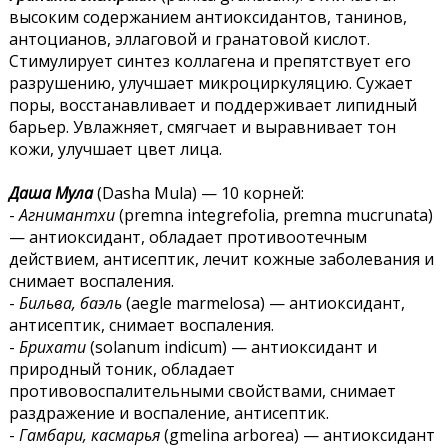
высоким содержанием антиоксидантов, танинов,
антоцианов, эллаговой и гранатовой кислот.
Стимулирует синтез коллагена и препятствует его
разрушению, улучшает микроциркуляцию. Сужает
поры, восстанавливает и поддерживает липидный
барьер. Увлажняет, смягчает и выравнивает тон
кожи, улучшает цвет лица.
Даша Мула
(Dasha Mula) — 10 корней:
-
Агнимантхи
(premna integrefolia, premna mucrunata)
— антиоксидант, обладает противоотечным
действием, антисептик, лечит кожные заболевания и
снимает воспаления.
-
Бильва, баэль
(aegle marmelosa) — антиоксидант,
антисептик, снимает воспаления.
-
Брихати
(solanum indicum) — антиоксидант и
природный тоник, обладает
противовоспалительными свойствами, снимает
раздражение и воспаление, антисептик.
-
Гамбари, касмарья
(gmelina arborea) — антиоксидант