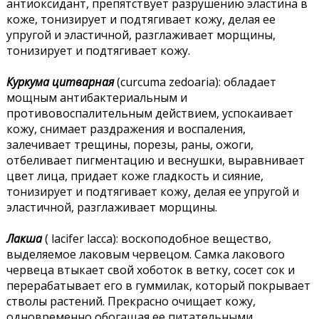
антиоксидант, препятствует разрушению эластина в
коже, тонизирует и подтягивает кожу, делая ее
упругой и эластичной, разглаживает морщины,
тонизирует и подтягивает кожу.
Куркума цитварная
(curcuma zedoaria): обладает
мощным антибактериальным и
противовоспалительным действием, успокаивает
кожу, снимает раздражения и воспаления,
залечивает трещины, порезы, раны, ожоги,
отбеливает пигментацию и веснушки, выравнивает
цвет лица, придает коже гладкость и сияние,
тонизирует и подтягивает кожу, делая ее упругой и
эластичной, разглаживает морщины.
Лакша
( lacifer lacca): воскоподобное вещество,
выделяемое лаковым червецом. Самка лакового
червеца втыкает свой хоботок в ветку, сосет сок и
перерабатывает его в гуммилак, который покрывает
стволы растений. Прекрасно очищает кожу,
одновременно обогащая ее питательными