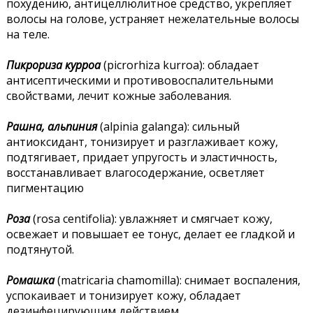
похудению, антицеллюлитное средство, укрепляет
волосы на голове, устраняет нежелательные волосы
на теле.
Пикрориза курроa
(picrorhiza kurroa): обладает
антисептическими и противовоспалительными
свойствами, лечит кожные заболевания.
Рашна, альпиния
(alpinia galanga): сильный
антиоксидант, тонизирует и разглаживает кожу,
подтягивает, придает упругость и эластичность,
восстанавливает влагосодержание, осветляет
пигментацию
Роза
(rosa centifolia): увлажняет и смягчает кожу,
освежает и повышает ее тонус, делает ее гладкой и
подтянутой.
Ромашка
(matricaria chamomilla): снимает воспаления,
успокаивает и тонизирует кожу, обладает
дезинфецирующим действием.