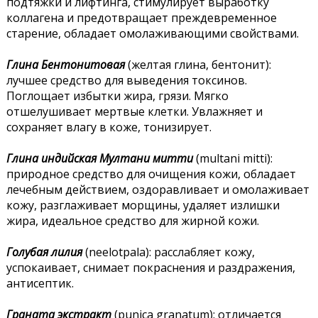
подтяжки и лифтинга, стимулирует выработку
коллагена и предотвращает преждевременное
старение, обладает омолаживающими свойствами.
Глина Бентонитовая
(желтая глина, бентонит):
лучшее средство для выведения токсинов.
Поглощает избытки жира, грязи. Мягко
отшелушивает мертвые клетки. Увлажняет и
сохраняет влагу в коже, тонизирует.
Глина индийская Мултани митти
(multani mitti):
природное средство для очищения кожи, обладает
лечебным действием, оздоравливает и омолаживает
кожу, разглаживает морщины, удаляет излишки
жира, идеальное средство для жирной кожи.
Голубая лилия
(neelotpala): расслабляет кожу,
успокаивает, снимает покраснения и раздражения,
антисептик.
Граната экстракт
(punica granatum): отличается