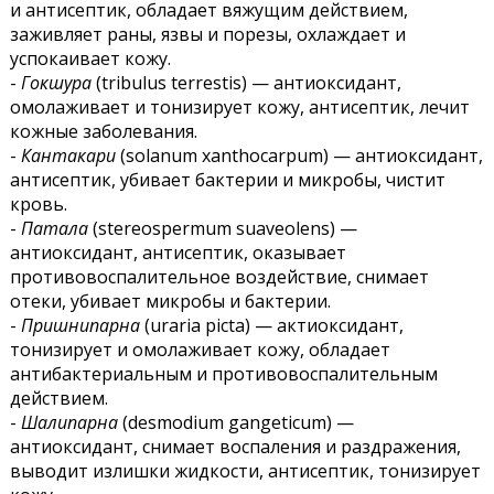
и антисептик, обладает вяжущим действием,
заживляет раны, язвы и порезы, охлаждает и
успокаивает кожу.
-
Гокшура
(tribulus terrestis) — антиоксидант,
омолаживает и тонизирует кожу, антисептик, лечит
кожные заболевания.
-
Кантакари
(solanum xanthocarpum) — антиоксидант,
антисептик, убивает бактерии и микробы, чистит
кровь.
-
Патала
(stereospermum suaveolens) —
антиоксидант, антисептик, оказывает
противовоспалительное воздействие, снимает
отеки, убивает микробы и бактерии.
-
Пришнипарна
(uraria picta) — актиоксидант,
тонизирует и омолаживает кожу, обладает
антибактериальным и противовоспалительным
действием.
-
Шалипарна
(desmodium gangeticum) —
антиоксидант, снимает воспаления и раздражения,
выводит излишки жидкости, антисептик, тонизирует