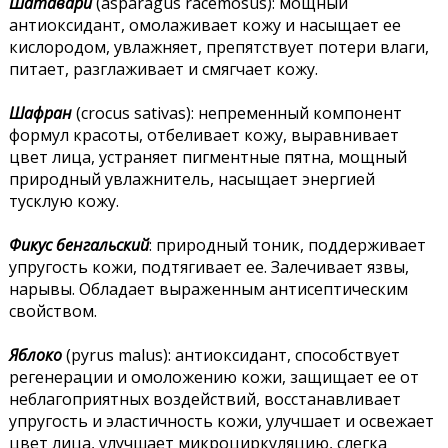
Шатавари
(asparagus racemosus): мощный
антиоксидант, омолаживает кожу и насыщает ее
кислородом, увлажняет, препятствует потери влаги,
питает, разглаживает и смягчает кожу.
Шафран
(crocus sativas): непременный компонент
формул красоты, отбеливает кожу, выравнивает
цвет лица, устраняет пигментные пятна, мощный
природный увлажнитель, насыщает энергией
тусклую кожу.
Фикус бенгальский
: природный тоник, поддерживает
упругость кожи, подтягивает ее. Залечивает язвы,
нарывы. Обладает выраженным антисептическим
свойством.
Яблоко
(pyrus malus): антиоксидант, способствует
регенерации и омоложению кожи, защищает ее от
неблагоприятных воздействий, восстанавливает
упругость и эластичность кожи, улучшает и освежает
цвет лица, улучшает микроциркуляцию, слегка