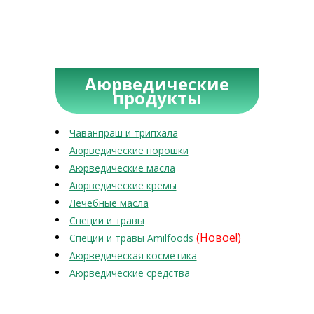
Аюрведические
продукты
Чаванпраш и трипхала
Аюрведические порошки
Аюрведические масла
Аюрведические кремы
Лечебные масла
Специи и травы
(Новое!)
Специи и травы Amilfoods
Аюрведическая косметика
Аюрведические средства