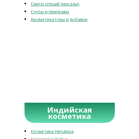
Смеси специй (масалы)
Соусы и приправы
Ароматизаторы и добавки
Индийская
косметика
Косметика Himalaya