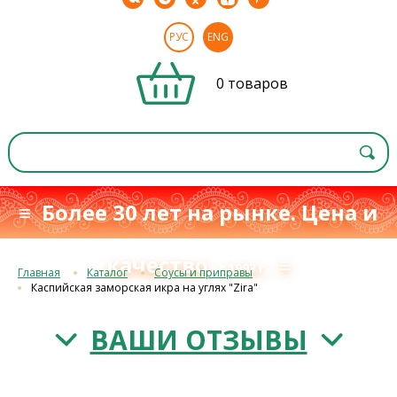
РУС
ENG
0 товаров
≡ Более 30 лет на рынке. Цена и
качество
≡
с 1993 г.
Главная
Каталог
Соусы и приправы
Каспийская заморская икра на углях "Zira"
ВАШИ ОТЗЫВЫ