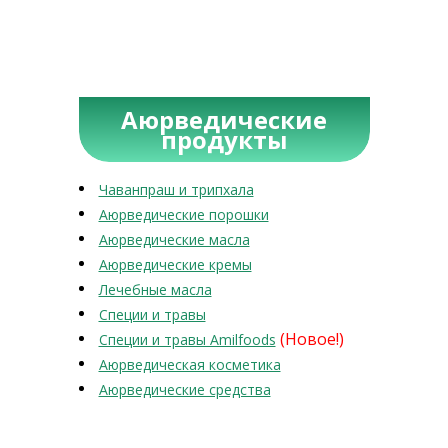
Аюрведические
продукты
Чаванпраш и трипхала
Аюрведические порошки
Аюрведические масла
Аюрведические кремы
Лечебные масла
Специи и травы
(Новое!)
Специи и травы Amilfoods
Аюрведическая косметика
Аюрведические средства