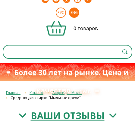
РУС
ENG
0 товаров
≡ Более 30 лет на рынке. Цена и
качество
≡
с 1993 г.
Главная
Каталог
Аюрведа - Мыло
Средство для стирки "Мыльные орехи"
ВАШИ ОТЗЫВЫ