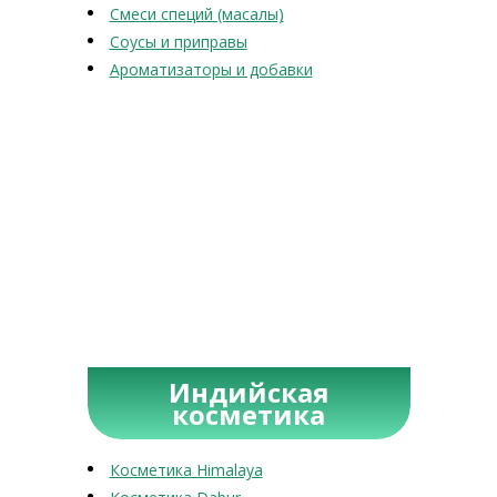
Смеси специй (масалы)
Соусы и приправы
Ароматизаторы и добавки
Индийская
косметика
Косметика Himalaya