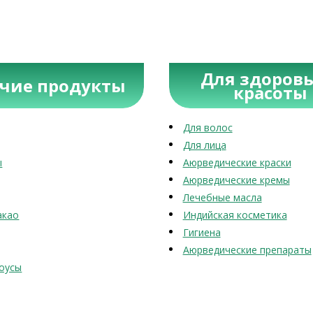
Для здоровь
учие продукты
красоты
Для волос
Для лица
ы
Аюрведические краски
Аюрведические кремы
Лечебные масла
акао
Индийская косметика
Гигиена
Аюрведические препараты
оусы