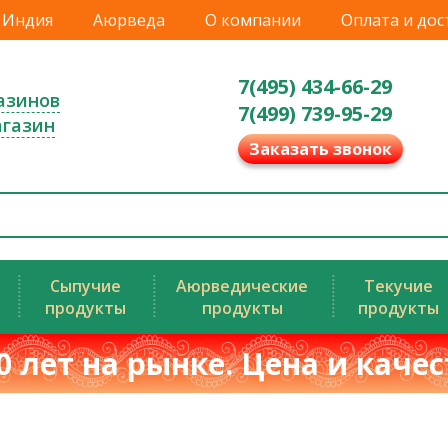
Индия
Аюрведа
О компании
Оплата и дос
7(495) 434-66-29
азинов
7(499) 739-95-29
агазин
Заказать звонок
Сыпучие
Аюрведические
Текучие
продукты
продукты
продукты
0 лет на рынке. Цена и каче