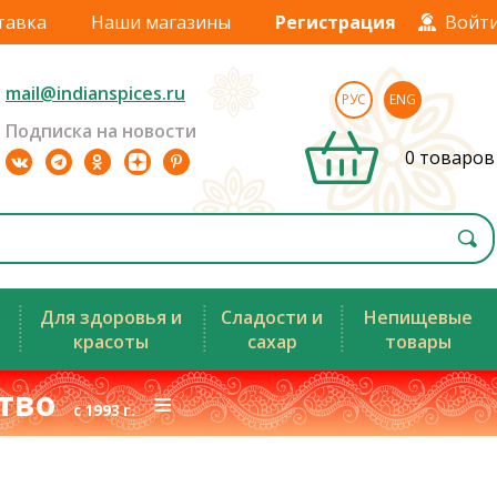
тавка
Наши магазины
Регистрация
Войт
mail@indianspices.ru
РУС
ENG
Подписка на новости
0 товаров
Для здоровья и
Сладости и
Непищевые
красоты
сахар
товары
ство
≡
с 1993 г.