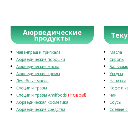
Аюрведические
Тек
продукты
Чаванпраш и трипхала
Масла
Аюрведические порошки
Сиропы
Аюрведические масла
Бальзам
Аюрведические кремы
Уксусы
Лечебные масла
Напитки
Специи и травы
Кофе и к
(Новое!)
Специи и травы Amilfoods
Чай
Аюрведическая косметика
Соусы
Аюрведические средства
Соевые с