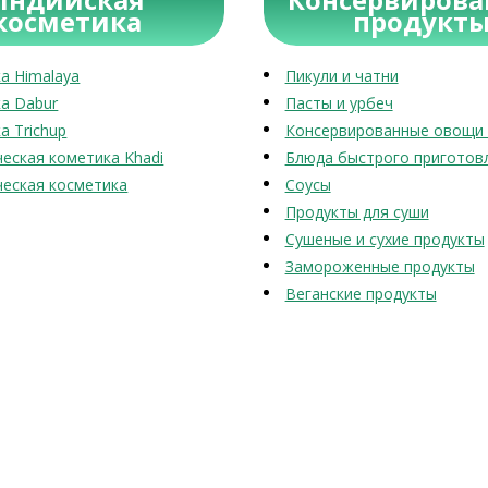
косметика
продукт
а Himalaya
Пикули и чатни
а Dabur
Пасты и урбеч
а Trichup
Консервированные овощи 
еская кометика Khadi
Блюда быстрого приготов
еская косметика
Соусы
Продукты для суши
Сушеные и сухие продукты
Замороженные продукты
Веганские продукты