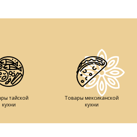
ары тайской
Товары мексиканской
кухни
кухни