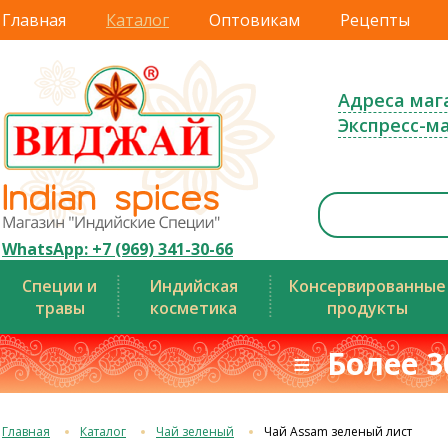
Главная
Каталог
Оптовикам
Рецепты
Адреса маг
Экспресс-м
WhatsApp: +7 (969) 341-30-66
Специи и
Индийская
Консервированные
травы
косметика
продукты
≡ Более 3
Главная
Каталог
Чай зеленый
Чай Assam зеленый лист