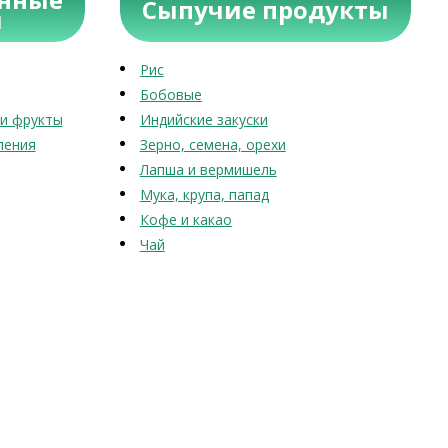
Сыпучие продукты
ы
Рис
Бобовые
и фрукты
Индийские закуски
ления
Зерно, семена, орехи
Лапша и вермишель
Мука, крупа, папад
Кофе и какао
Чай