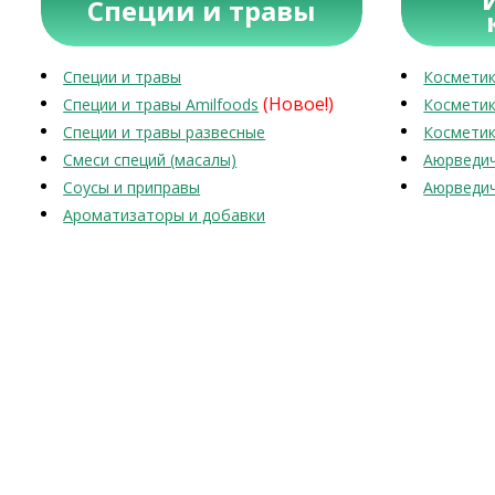
Специи и травы
Специи и травы
Косметик
(Новое!)
Специи и травы Amilfoods
Косметик
Специи и травы развесные
Косметик
Смеси специй (масалы)
Аюрведич
Соусы и приправы
Аюрведич
Ароматизаторы и добавки