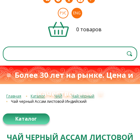
РУС
ENG
0 товаров
≡ Более 30 лет на рынке. Цена и
качество
≡
с 1993 г.
Главная
Каталог
ЧАЙ
Чай чёрный
Чай черный Ассам листовой Индийский
Каталог
ЧАЙ ЧЕРНЫЙ АССАМ ЛИСТОВОЙ