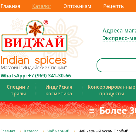
Главная
Каталог
Оптовикам
Рецепты
Адреса маг
Экспресс-м
WhatsApp: +7 (969) 341-30-66
Специи и
Индийская
Консервированные
травы
косметика
продукты
≡ Более 3
Главная
Каталог
Чай чёрный
Чай черный Ассам Особый