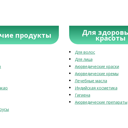
Для здоровь
учие продукты
красоты
Для волос
Для лица
ы
Аюрведические краски
Аюрведические кремы
Лечебные масла
акао
Индийская косметика
Гигиена
Аюрведические препараты
оусы