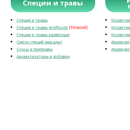
Специи и травы
Специи и травы
Косметик
(Новое!)
Специи и травы Amilfoods
Косметик
Специи и травы развесные
Косметик
Смеси специй (масалы)
Аюрведич
Соусы и приправы
Аюрведич
Ароматизаторы и добавки