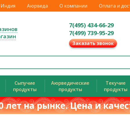
Индия
Аюрведа
О компании
Оплата и дос
7(495) 434-66-29
азинов
7(499) 739-95-29
агазин
Заказать звонок
Сыпучие
Аюрведические
Текучие
продукты
продукты
продукты
0 лет на рынке. Цена и каче