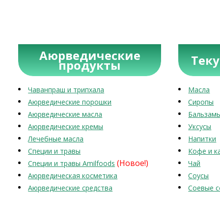
Аюрведические
Тек
продукты
Чаванпраш и трипхала
Масла
Аюрведические порошки
Сиропы
Аюрведические масла
Бальзам
Аюрведические кремы
Уксусы
Лечебные масла
Напитки
Специи и травы
Кофе и к
(Новое!)
Специи и травы Amilfoods
Чай
Аюрведическая косметика
Соусы
Аюрведические средства
Соевые с