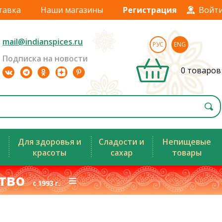
тавка
Наши магазины
Регистрация
Войт
mail@indianspices.ru
РУС
ENG
Подписка на новости
0 товаров
Для здоровья и
Сладости и
Непищевые
красоты
сахар
товары
ство
≡
с 1993 г.