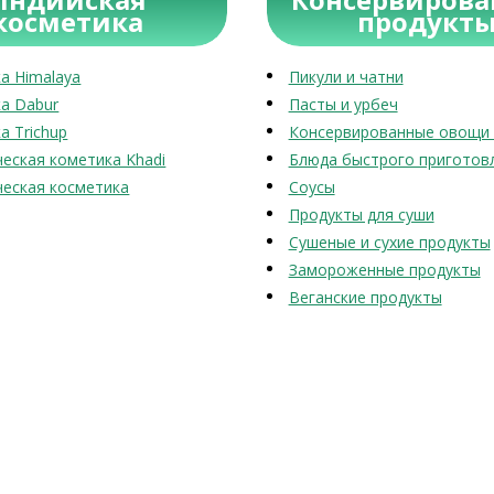
косметика
продукт
а Himalaya
Пикули и чатни
а Dabur
Пасты и урбеч
а Trichup
Консервированные овощи 
еская кометика Khadi
Блюда быстрого приготов
еская косметика
Соусы
Продукты для суши
Сушеные и сухие продукты
Замороженные продукты
Веганские продукты