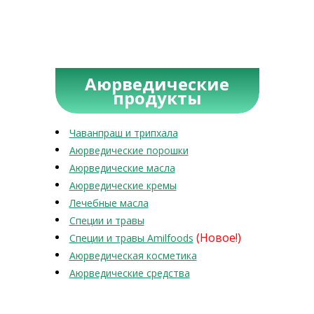
Аюрведические
продукты
Чаванпраш и трипхала
Аюрведические порошки
Аюрведические масла
Аюрведические кремы
Лечебные масла
Специи и травы
(Новое!)
Специи и травы Amilfoods
Аюрведическая косметика
Аюрведические средства