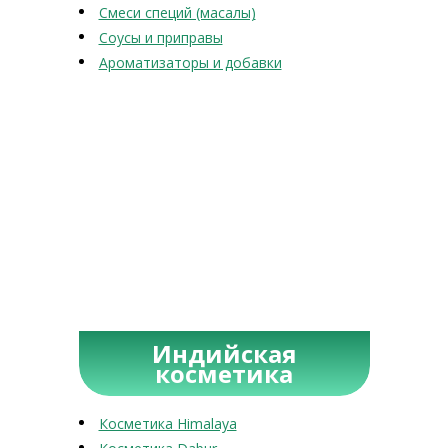
Смеси специй (масалы)
Соусы и приправы
Ароматизаторы и добавки
Индийская
косметика
Косметика Himalaya