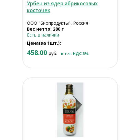
Урбеч из ядер абрикосовых
косточек
ООО "Биопродукты", Россия
Вес нетто: 280 г
Есть в наличии
Цена(за 1шт.):
458.00
руб.
в т.ч. НДС 5%