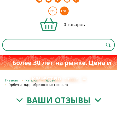
РУС
ENG
0 товаров
≡ Более 30 лет на рынке. Цена и
качество
≡
с 1993 г.
Главная
Каталог
Урбеч
Урбеч из ядер абрикосовых косточек
ВАШИ ОТЗЫВЫ