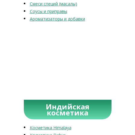
Смеси специй (масалы)
Соусы и приправы
Ароматизаторы и добавки
Индийская
косметика
Косметика Himalaya