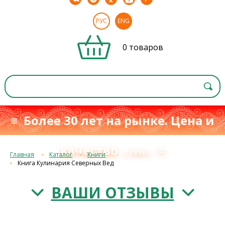
РУС
ENG
0 товаров
≡ Более 30 лет на рынке. Цена и
качество
≡
с 1993 г.
Главная
Каталог
Книги
Книга Кулинария Северных Вед
ВАШИ ОТЗЫВЫ