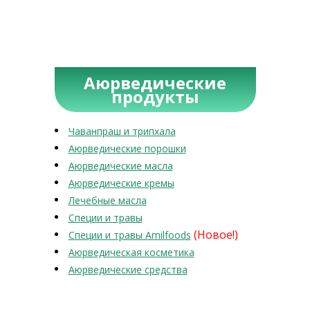
Аюрведические
продукты
Чаванпраш и трипхала
Аюрведические порошки
Аюрведические масла
Аюрведические кремы
Лечебные масла
Специи и травы
(Новое!)
Специи и травы Amilfoods
Аюрведическая косметика
Аюрведические средства