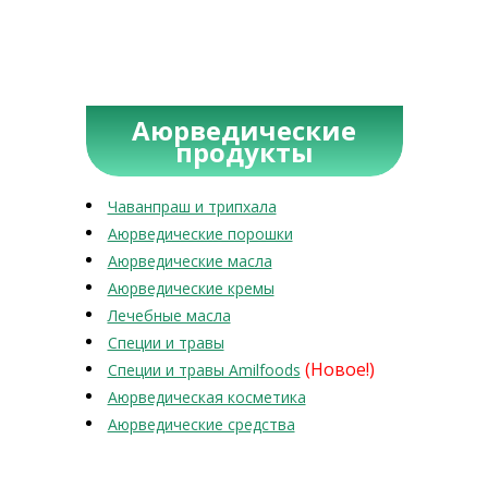
Аюрведические
продукты
Чаванпраш и трипхала
Аюрведические порошки
Аюрведические масла
Аюрведические кремы
Лечебные масла
Специи и травы
(Новое!)
Специи и травы Amilfoods
Аюрведическая косметика
Аюрведические средства