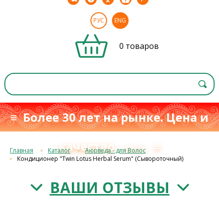
РУС
ENG
0 товаров
≡ Более 30 лет на рынке. Цена и
качество
≡
с 1993 г.
Главная
Каталог
Аюрведа - для Волос
Кондиционер "Twin Lotus Herbal Serum" (Сывороточный)
ВАШИ ОТЗЫВЫ