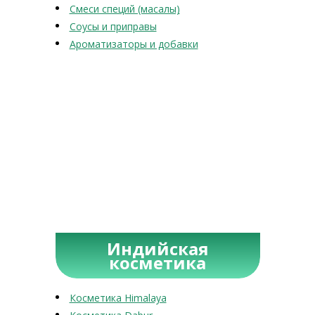
Смеси специй (масалы)
Соусы и приправы
Ароматизаторы и добавки
Индийская
косметика
Косметика Himalaya