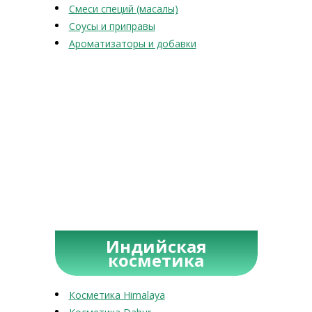
Смеси специй (масалы)
Соусы и приправы
Ароматизаторы и добавки
Индийская
косметика
Косметика Himalaya