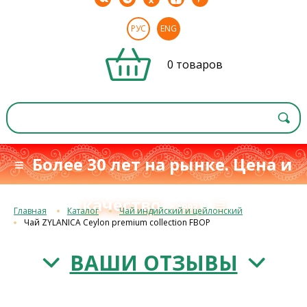
РУС
ENG
0 товаров
≡ Более 30 лет на рынке. Цена и
качество
≡
с 1993 г.
Главная
Каталог
Чай индийский и цейлонский
Чай ZYLANICA Ceylon premium collection FBOP
ВАШИ ОТЗЫВЫ