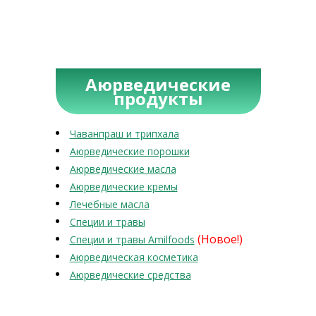
Аюрведические
продукты
Чаванпраш и трипхала
Аюрведические порошки
Аюрведические масла
Аюрведические кремы
Лечебные масла
Специи и травы
(Новое!)
Специи и травы Amilfoods
Аюрведическая косметика
Аюрведические средства