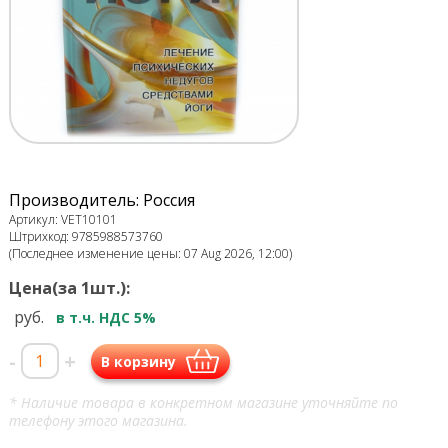
Производитель: Россия
Артикул: VET10101
Штрихкод: 9785988573760
(Последнее изменение цены: 07 Aug 2026, 12:00)
Цена(за 1шт.):
руб.
в т.ч. НДС 5%
-
+
В корзину
* Наличие товара в конкретном магазине уточняйте по
телефону этого магазина.