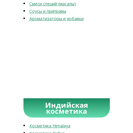
Смеси специй (масалы)
Соусы и приправы
Ароматизаторы и добавки
Индийская
косметика
Косметика Himalaya