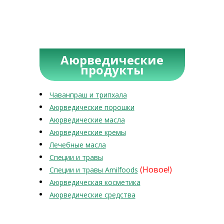
Аюрведические
продукты
Чаванпраш и трипхала
Аюрведические порошки
Аюрведические масла
Аюрведические кремы
Лечебные масла
Специи и травы
(Новое!)
Специи и травы Amilfoods
Аюрведическая косметика
Аюрведические средства