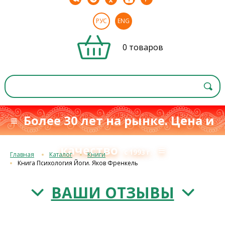
РУС
ENG
0 товаров
≡ Более 30 лет на рынке. Цена и
качество
≡
с 1993 г.
Главная
Каталог
Книги
Книга Психология Йоги. Яков Френкель
ВАШИ ОТЗЫВЫ