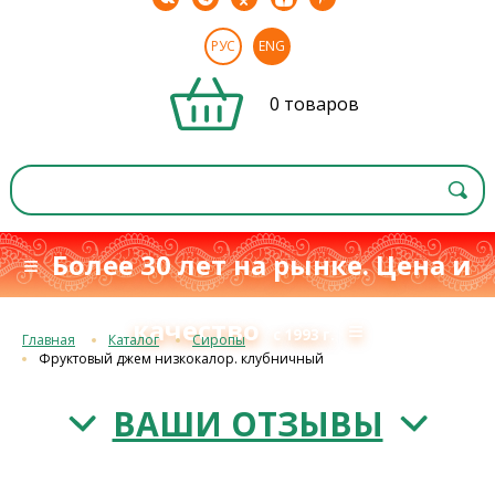
РУС
ENG
0 товаров
≡ Более 30 лет на рынке. Цена и
качество
≡
с 1993 г.
Главная
Каталог
Сиропы
Фруктовый джем низкокалор. клубничный
ВАШИ ОТЗЫВЫ