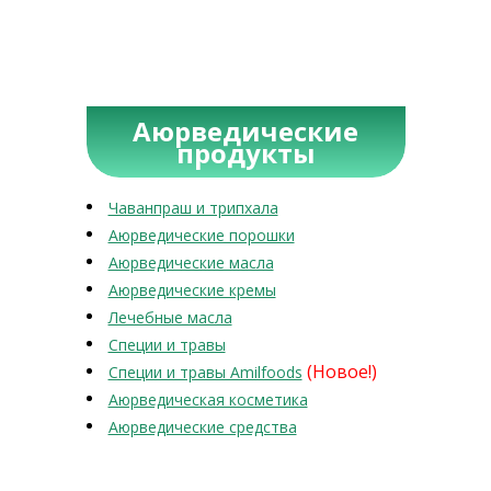
Аюрведические
продукты
Чаванпраш и трипхала
Аюрведические порошки
Аюрведические масла
Аюрведические кремы
Лечебные масла
Специи и травы
(Новое!)
Специи и травы Amilfoods
Аюрведическая косметика
Аюрведические средства