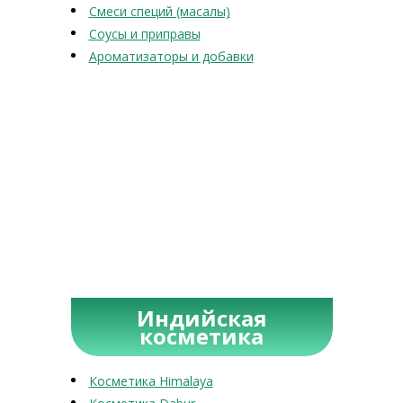
Смеси специй (масалы)
Соусы и приправы
Ароматизаторы и добавки
Индийская
косметика
Косметика Himalaya