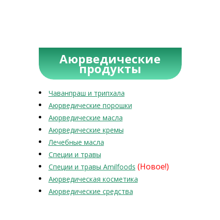
Аюрведические
продукты
Чаванпраш и трипхала
Аюрведические порошки
Аюрведические масла
Аюрведические кремы
Лечебные масла
Специи и травы
(Новое!)
Специи и травы Amilfoods
Аюрведическая косметика
Аюрведические средства