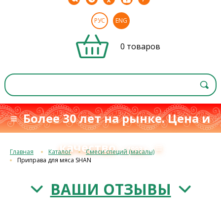
РУС
ENG
0 товаров
≡ Более 30 лет на рынке. Цена и
качество
≡
с 1993 г.
Главная
Каталог
Смеси специй (масалы)
Приправа для мяса SHAN
ВАШИ ОТЗЫВЫ