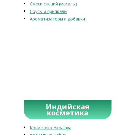
Смеси специй (масалы)
Соусы и приправы
Ароматизаторы и добавки
Индийская
косметика
Косметика Himalaya