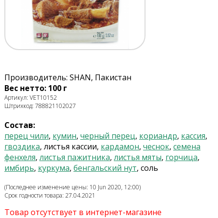
Производитель: SHAN, Пакистан
Вес нетто: 100 г
Артикул: VET10152
Штрихкод: 788821102027
Состав:
перец чили
,
кумин
,
черный перец
,
кориандр
,
кассия
,
гвоздика
, листья кассии,
кардамон
,
чеснок
,
семена
фенхеля
,
листья пажитника
,
листья мяты
,
горчица
,
имбирь
,
куркума
,
бенгальский нут
, соль
(Последнее изменение цены: 10 Jun 2020, 12:00)
Срок годности товара: 27.04.2021
Товар отсутствует в интернет-магазине