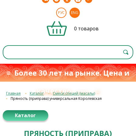
РУС
ENG
0 товаров
≡ Более 30 лет на рынке. Цена и
качество
≡
с 1993 г.
Главная
Каталог
Смеси специй (масалы)
Пряность (приправа) универсальная Королевская
Каталог
ПРЯНОСТЬ (ПРИПРАВА)