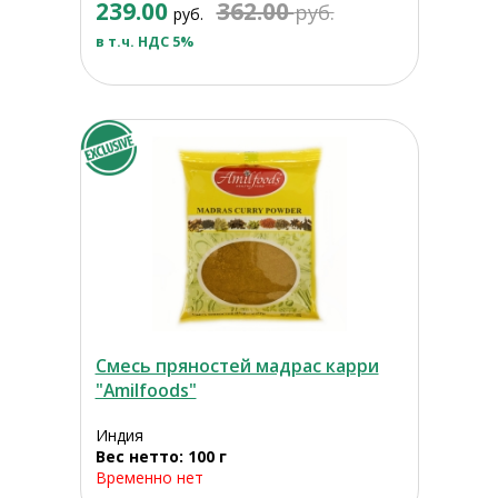
239.00
362.00
руб.
руб.
в т.ч. НДС 5%
Смесь пряностей мадрас карри
"Amilfoods"
Индия
Вес нетто: 100 г
Временно нет