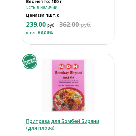
Вес нетто: 100 г
Есть в наличии
Цена(за 1шт.):
239.00
362.00
руб.
руб.
в т.ч. НДС 5%
Приправа для Бомбей Биряни
(для плова)