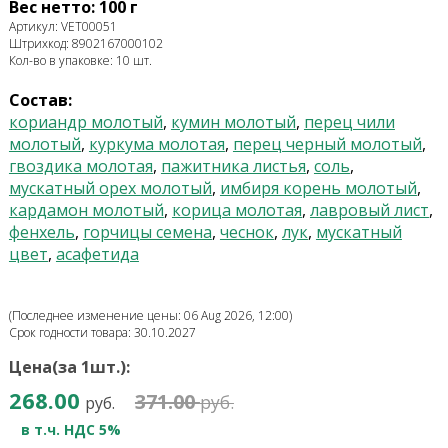
Вес нетто: 100 г
Артикул: VET00051
Штрихкод: 8902167000102
Кол-во в упаковке: 10 шт.
Состав:
кориандр молотый
,
кумин молотый
,
перец чили
молотый
,
куркума молотая
,
перец черный молотый
,
гвоздика молотая
,
пажитника листья
,
соль
,
мускатный орех молотый
,
имбиря корень молотый
,
кардамон молотый
,
корица молотая
,
лавровый лист
,
фенхель
,
горчицы семена
,
чеснок
,
лук
,
мускатный
цвет
,
асафетида
(Последнее изменение цены: 06 Aug 2026, 12:00)
Срок годности товара: 30.10.2027
Цена(за 1шт.):
268.00
371.00
руб.
руб.
в т.ч. НДС 5%