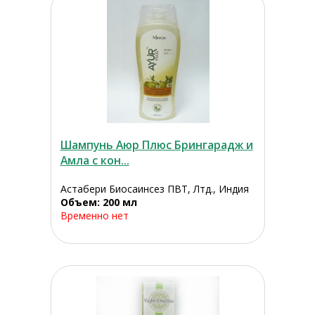
Шампунь Аюр Плюс Брингарадж и
Амла с кон...
Астабери Биосаинсез ПВТ, Лтд., Индия
Объем: 200 мл
Временно нет