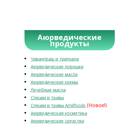
Аюрведические
продукты
Чаванпраш и трипхала
Аюрведические порошки
Аюрведические масла
Аюрведические кремы
Лечебные масла
Специи и травы
(Новое!)
Специи и травы Amilfoods
Аюрведическая косметика
Аюрведические средства