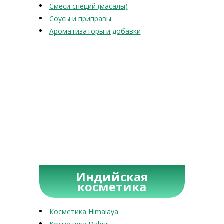
Смеси специй (масалы)
Соусы и приправы
Ароматизаторы и добавки
Индийская
косметика
Косметика Himalaya