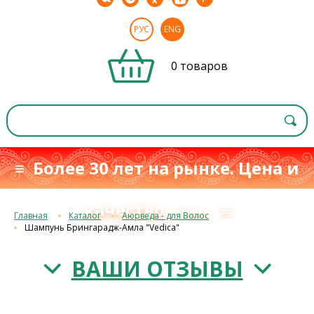
РУС
ENG
0 товаров
≡ Более 30 лет на рынке. Цена и
качество
≡
с 1993 г.
Главная
Каталог
Аюрведа - для Волос
Шампунь Брингарадж-Амла "Vedica"
ВАШИ ОТЗЫВЫ