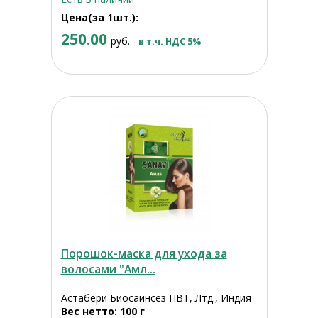
Цена(за 1шт.):
250.00
руб.
в т.ч. НДС 5%
Порошок-маска для ухода за
волосами "Амл...
Астабери Биосаинсез ПВТ, Лтд., Индия
Вес нетто: 100 г