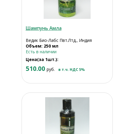
Шампунь Амла
Ведик Био-Лабс Пвт.Лтд., Индия
Объем: 250 мл
Есть в наличии
Цена(за 1шт.):
510.00
руб.
в т.ч. НДС 5%