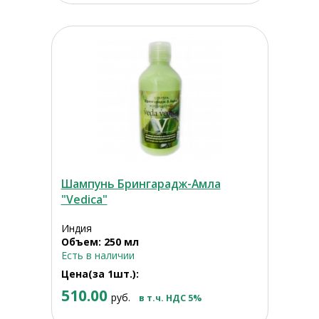
Шампунь Брингарадж-Амла
"Vedica"
Индия
Объем: 250 мл
Есть в наличии
Цена(за 1шт.):
510.00
руб.
в т.ч. НДС 5%