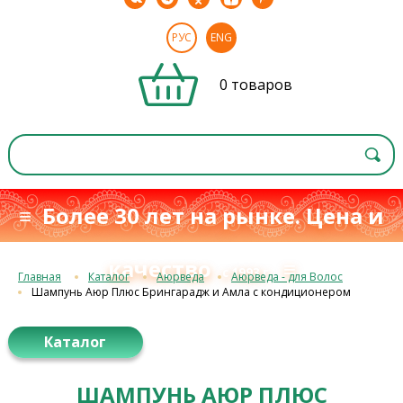
РУС
ENG
0 товаров
≡ Более 30 лет на рынке. Цена и
качество
≡
с 1993 г.
Главная
Каталог
Аюрведа
Аюрведа - для Волос
Шампунь Аюр Плюс Брингарадж и Амла с кондиционером
Каталог
ШАМПУНЬ АЮР ПЛЮС