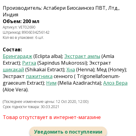
Производитель: Астабери Биосаинсез ПВТ, Лтд.,
Индия
Объем: 200 мл
Артикул: VET02690
Штрихкод: 8906034256142
Кол-во в упаковке: 6 шт.
Состав:
Брингарадж
(Eclipta alba);
Экстракт амлы
(Amla
Extract);
Ритха
(Sapindus Mukorossi); Экстракт
шикакай
(Shikakai Extract);
Хна
(Henna); Мед (Honey);
Экстракт
пажитника
сенного ( Trigonellafoenum-
graeceum Extract);
Ним
(Melia Azadirachta);
Алоэ Вера
(Aloe Vera).
(Последнее изменение цены: 12 Oct 2020, 12:00)
Срок годности товара: 30.03.2021
Товар отсутствует в интернет-магазине
Уведомить о поступлении