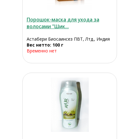
Порошок-маска для ухода за
волосами "Шик...
Астабери Биосаинсез ПВТ, Лтд., Индия
Вес нетто: 100 г
Временно нет