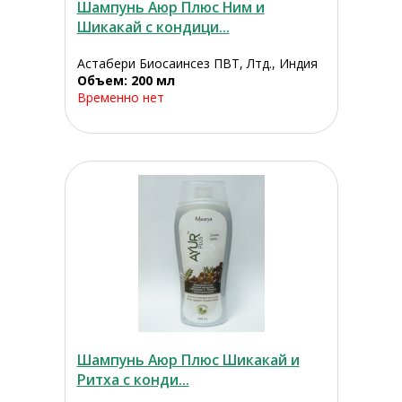
Шампунь Аюр Плюс Ним и
Шикакай с кондици...
Астабери Биосаинсез ПВТ, Лтд., Индия
Объем: 200 мл
Временно нет
Шампунь Аюр Плюс Шикакай и
Ритха с конди...