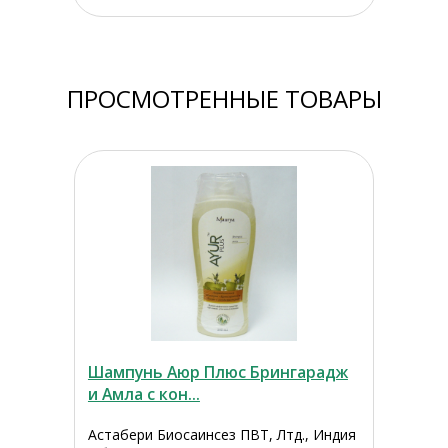
ПРОСМОТРЕННЫЕ ТОВАРЫ
Шампунь Аюр Плюс Брингарадж
и Амла с кон...
Астабери Биосаинсез ПВТ, Лтд., Индия