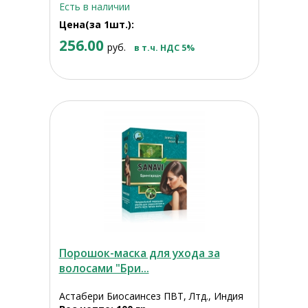
Есть в наличии
Цена(за 1шт.):
256.00
руб.
в т.ч. НДС 5%
Порошок-маска для ухода за
волосами "Бри...
Астабери Биосаинсез ПВТ, Лтд., Индия