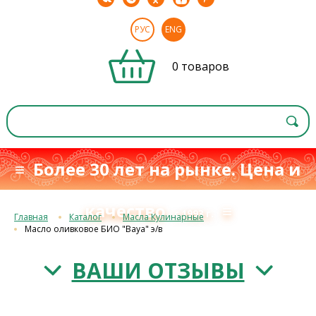
РУС
ENG
0 товаров
≡ Более 30 лет на рынке. Цена и
качество
≡
с 1993 г.
Главная
Каталог
Масла Кулинарные
Масло оливковое БИО "Baya" э/в
ВАШИ ОТЗЫВЫ