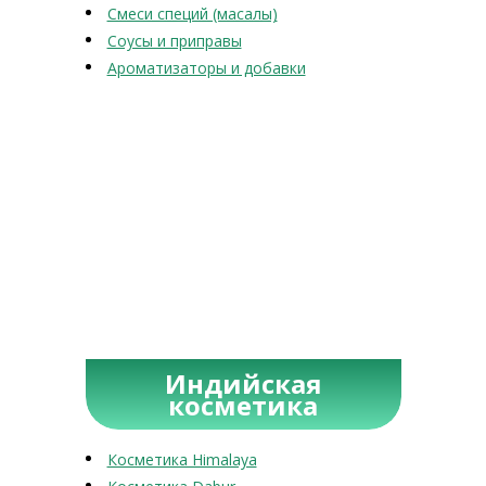
Смеси специй (масалы)
Соусы и приправы
Ароматизаторы и добавки
Индийская
косметика
Косметика Himalaya