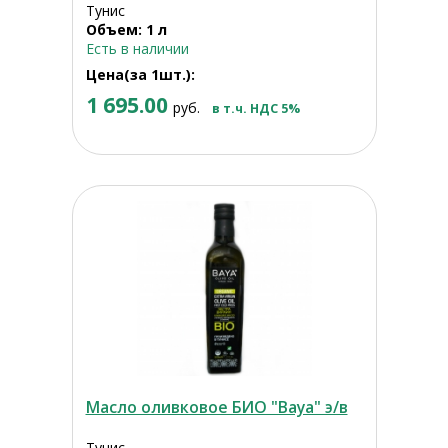
Тунис
Объем: 1 л
Есть в наличии
Цена(за 1шт.):
1 695.00
руб.
в т.ч. НДС 5%
Масло оливковое БИО "Baya" э/в
Тунис