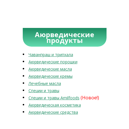
Аюрведические
продукты
Чаванпраш и трипхала
Аюрведические порошки
Аюрведические масла
Аюрведические кремы
Лечебные масла
Специи и травы
(Новое!)
Специи и травы Amilfoods
Аюрведическая косметика
Аюрведические средства