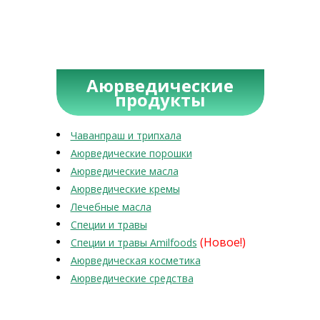
Аюрведические
продукты
Чаванпраш и трипхала
Аюрведические порошки
Аюрведические масла
Аюрведические кремы
Лечебные масла
Специи и травы
(Новое!)
Специи и травы Amilfoods
Аюрведическая косметика
Аюрведические средства