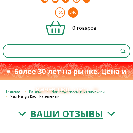
РУС
ENG
0 товаров
≡ Более 30 лет на рынке. Цена и
качество
≡
с 1993 г.
Главная
Каталог
Чай индийский и цейлонский
Чай Nargis Radhika зеленый
ВАШИ ОТЗЫВЫ