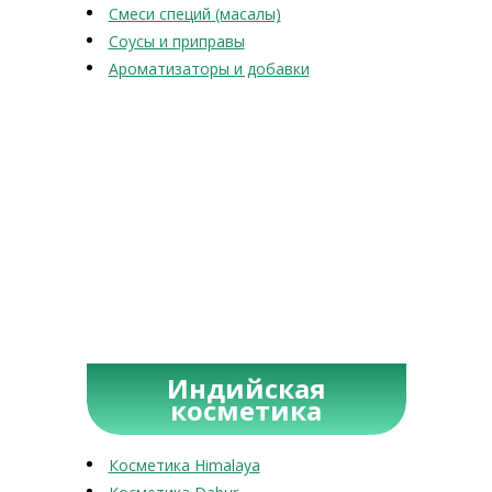
Смеси специй (масалы)
Соусы и приправы
Ароматизаторы и добавки
Индийская
косметика
Косметика Himalaya