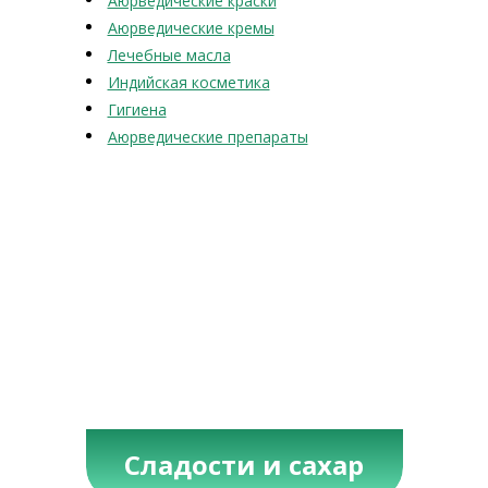
Аюрведические краски
Аюрведические кремы
Лечебные масла
Индийская косметика
Гигиена
Аюрведические препараты
Сладости и сахар