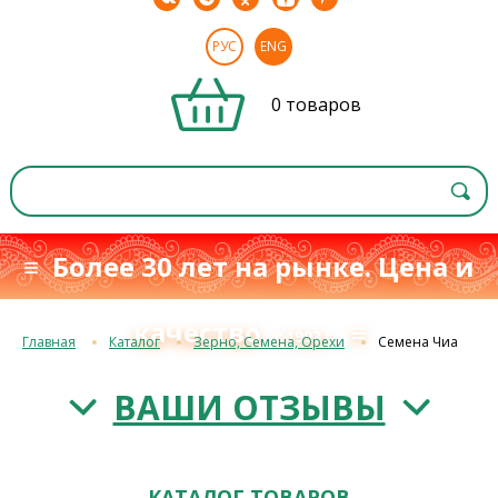
РУС
ENG
0 товаров
≡ Более 30 лет на рынке. Цена и
качество
≡
с 1993 г.
Главная
Каталог
Зерно, Семена, Орехи
Семена Чиа
ВАШИ ОТЗЫВЫ
КАТАЛОГ ТОВАРОВ