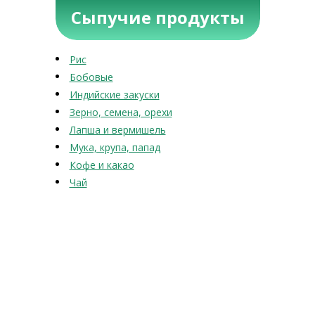
Сыпучие продукты
Рис
Бобовые
Индийские закуски
Зерно, семена, орехи
Лапша и вермишель
Мука, крупа, папад
Кофе и какао
Чай