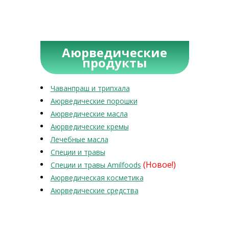
Аюрведические
продукты
Чаванпраш и трипхала
Аюрведические порошки
Аюрведические масла
Аюрведические кремы
Лечебные масла
Специи и травы
(Новое!)
Специи и травы Amilfoods
Аюрведическая косметика
Аюрведические средства